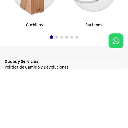
Cuchillos
Sartenes
Dudas y Servicios
Política de Cambio y Devoluciones
Términos y condiciones de las Promociones
Promociones Vigentes
NO DISPONIBLE
$ 10.900
Tratamiento de Datos Personales
Institucional
Acerca de Tramontina
Responsabilidad Ambiental
Consejos Tramontina
Canal de Denuncia
Conozca Tramontina
Nuestra Historia