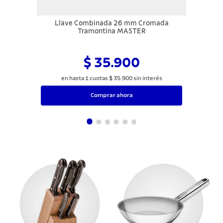
Llave Combinada 26 mm Cromada
Tramontina MASTER
$ 35.900
en hasta
1
cuotas
$
35
.
900
sin interés
Comprar ahora