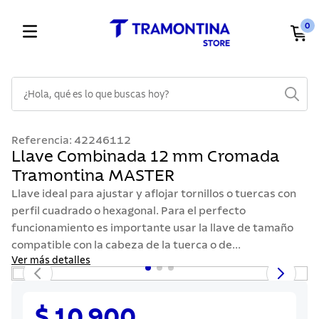
0
¿Hola, qué es lo que buscas hoy?
TÉRMINOS MÁS BUSCADOS
Referencia
:
42246112
1
.
cuchillos
Llave Combinada 12 mm Cromada
Tramontina MASTER
2
.
cubiertos
Llave ideal para ajustar y aflojar tornillos o tuercas con
3
.
sarten
perfil cuadrado o hexagonal. Para el perfecto
4
.
ollas
funcionamiento es importante usar la llave de tamaño
compatible con la cabeza de la tuerca o de...
5
.
lavaplatos
Ver más detalles
6
.
acero inoxidable
7
.
sartenes
$ 10.900