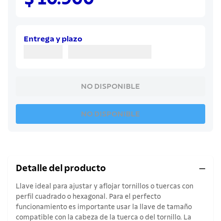
8
.
cuchillo
9
.
juego cuchillos
10
.
olla
Entrega y plazo
NO DISPONIBLE
NO DISPONIBLE
Detalle del producto
Llave ideal para ajustar y aflojar tornillos o tuercas con
perfil cuadrado o hexagonal. Para el perfecto
funcionamiento es importante usar la llave de tamaño
compatible con la cabeza de la tuerca o del tornillo. La