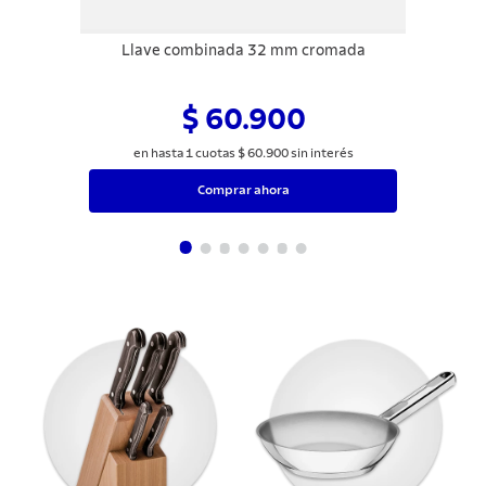
Llave combinada 32 mm cromada
$ 60.900
en hasta
1
cuotas
$
60
.
900
sin interés
Comprar ahora