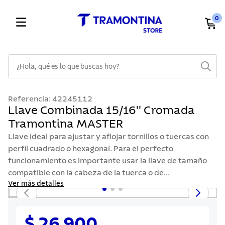
0
¿Hola, qué es lo que buscas hoy?
TÉRMINOS MÁS BUSCADOS
Referencia
:
42245112
1
.
cuchillos
Llave Combinada 15/16'' Cromada
Tramontina MASTER
2
.
cubiertos
Llave ideal para ajustar y aflojar tornillos o tuercas con
3
.
sarten
perfil cuadrado o hexagonal. Para el perfecto
4
.
lavaplatos
funcionamiento es importante usar la llave de tamaño
compatible con la cabeza de la tuerca o de...
5
.
acero inoxidable
Ver más detalles
6
.
ollas
7
.
juego cuchillos
$ 26.900