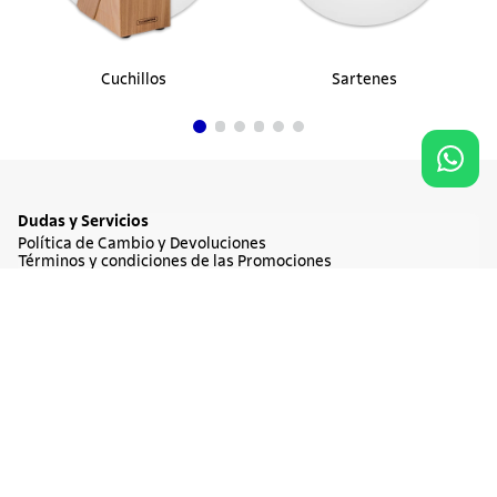
Cuchillos
Sartenes
Dudas y Servicios
Política de Cambio y Devoluciones
Términos y condiciones de las Promociones
Promociones Vigentes
Tratamiento de Datos Personales
Agregar al carrito
$ 26.900
Institucional
Acerca de Tramontina
Responsabilidad Ambiental
Consejos Tramontina
Canal de Denuncia
Conozca Tramontina
Nuestra Historia
Sustentabilidad