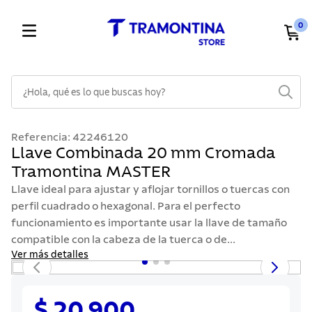
0
¿Hola, qué es lo que buscas hoy?
TÉRMINOS MÁS BUSCADOS
Referencia
:
42246120
1
.
cuchillos
Llave Combinada 20 mm Cromada
Tramontina MASTER
2
.
cubiertos
Llave ideal para ajustar y aflojar tornillos o tuercas con
3
.
sarten
perfil cuadrado o hexagonal. Para el perfecto
4
.
ollas
funcionamiento es importante usar la llave de tamaño
compatible con la cabeza de la tuerca o de...
5
.
lavaplatos
Ver más detalles
6
.
acero inoxidable
7
.
sartenes
$ 20.900