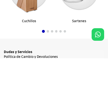
Cuchillos
Sartenes
Dudas y Servicios
Política de Cambio y Devoluciones
Términos y condiciones de las Promociones
Promociones Vigentes
Agregar al carrito
$ 20.900
Tratamiento de Datos Personales
Institucional
Acerca de Tramontina
Responsabilidad Ambiental
Consejos Tramontina
Canal de Denuncia
Conozca Tramontina
Nuestra Historia