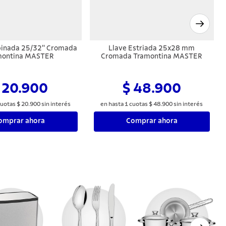
inada 25/32'' Cromada
Llave Estriada 25x28 mm
montina MASTER
Cromada Tramontina MASTER
 20.900
$ 48.900
uotas
$
20
.
900
sin interés
en hasta
1
cuotas
$
48
.
900
sin interés
omprar ahora
Comprar ahora