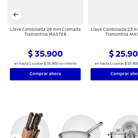
Llave Combinada 26 mm Cromada
Llave Combinada 23 
Tramontina MASTER
Tramontina MA
$ 35.900
$ 25.9
en hasta
1
cuotas
$
35
.
900
sin interés
en hasta
1
cuotas
$
25
.
90
Comprar ahora
Comprar aho