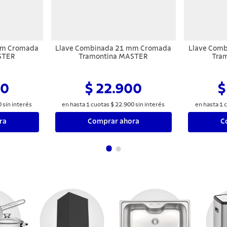
mm Cromada
Llave Combinada 21 mm Cromada
Llave Comb
STER
Tramontina MASTER
Tra
00
$ 22.900
$
0
sin interés
en hasta
1
cuotas
$
22
.
900
sin interés
en hasta
1
c
ra
Comprar ahora
C