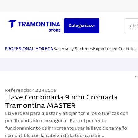
¿Hola,
Categorías
TÉRMINOS MÁS BUSCADOS
1
.
cuchillos
PROFESIONAL HORECA
Baterías y Sartenes
Expertos en Cuchillos
2
.
cubiertos
3
.
sarten
4
.
lavaplatos
Referencia
:
42246109
5
.
ollas
Llave Combinada 9 mm Cromada
Tramontina MASTER
Llave ideal para ajustar y aflojar tornillos o tuercas con
perfil cuadrado o hexagonal. Para el perfecto
funcionamiento es importante usar la llave de tamaño
compatible con la cabeza de la tuerca o de...