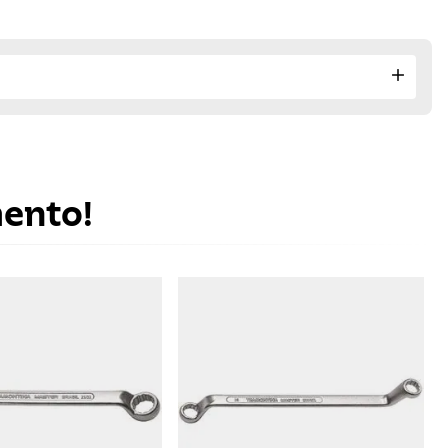
mento!