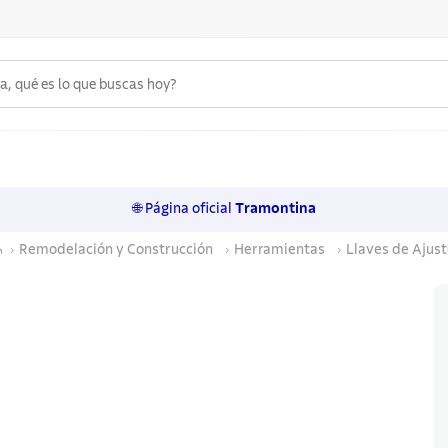
 qué es lo que buscas hoy?
6
.
acero inoxidable
7
.
cuchillo
🌐 Página oficial
Tramontina
8
.
sartenes
Remodelación y Construcción
Herramientas
Llaves de Ajust
9
.
olla
10
.
juego cuchillos