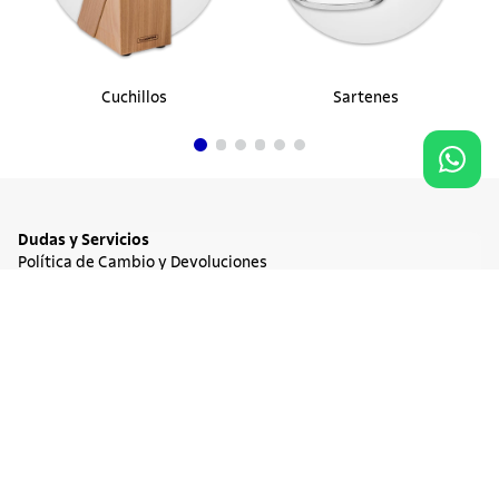
Cuchillos
Sartenes
Dudas y Servicios
Política de Cambio y Devoluciones
Términos y condiciones de las Promociones
Promociones Vigentes
Agregar al carrito
$ 17.900
Tratamiento de Datos Personales
Institucional
Acerca de Tramontina
Responsabilidad Ambiental
Consejos Tramontina
Canal de Denuncia
Conozca Tramontina
Nuestra Historia