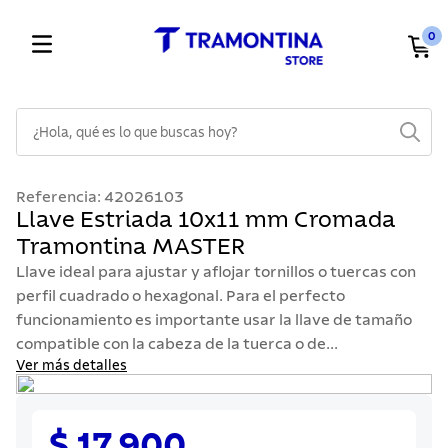
0
¿Hola, qué es lo que buscas hoy?
TÉRMINOS MÁS BUSCADOS
Referencia
:
42026103
1
.
cuchillos
Llave Estriada 10x11 mm Cromada
Tramontina MASTER
2
.
cubiertos
Llave ideal para ajustar y aflojar tornillos o tuercas con
3
.
sarten
perfil cuadrado o hexagonal. Para el perfecto
4
.
lavaplatos
funcionamiento es importante usar la llave de tamaño
compatible con la cabeza de la tuerca o de...
5
.
ollas
Ver más detalles
6
.
acero inoxidable
7
.
sartenes
$ 17.900