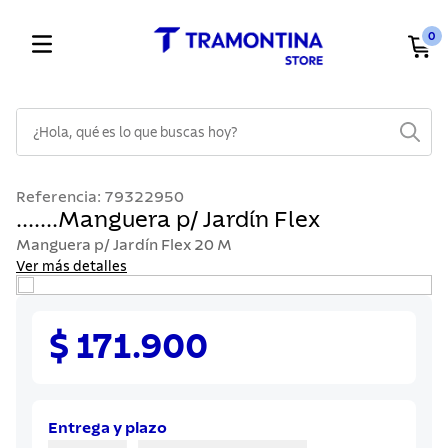
0
¿Hola, qué es lo que buscas hoy?
TÉRMINOS MÁS BUSCADOS
Referencia
:
79322950
1
.
cuchillos
.......Manguera p/ Jardín Flex
2
.
cubiertos
Manguera p/ Jardín Flex 20 M
Ver más detalles
3
.
sarten
4
.
ollas
$ 171.900
5
.
lavaplatos
6
.
acero inoxidable
7
.
sartenes
Entrega y plazo