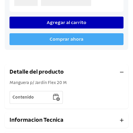
8
.
cuchillo
9
.
juego cuchillos
10
.
olla
Agregar al carrito
Comprar ahora
Detalle del producto
Manguera p/ Jardín Flex 20 M
Contenido
Informacion Tecnica