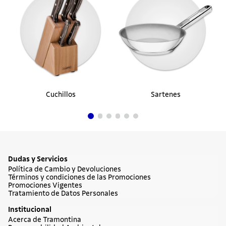
.......Manguera p/ Jardín Flex
$ 171.900
en hasta
1
cuotas
$
171
.
900
sin interés