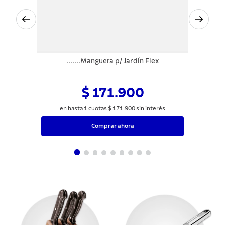
.......Manguera p/ Jardín Flex
$ 171.900
en hasta
1
cuotas
$
171
.
900
sin interés
Comprar ahora