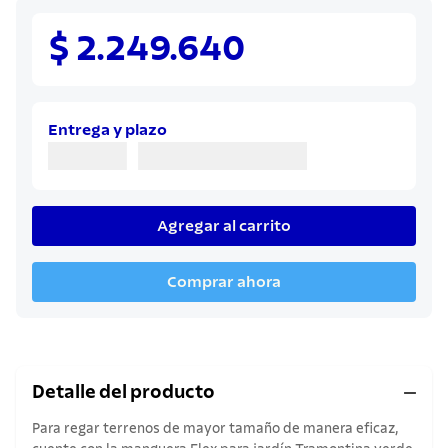
8
.
cuchillo
9
.
$ 2.249.640
juego cuchillos
10
.
olla
Entrega y plazo
Agregar al carrito
Comprar ahora
Detalle del producto
Para regar terrenos de mayor tamaño de manera eficaz,