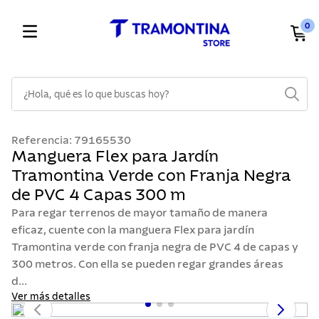
0
¿Hola, qué es lo que buscas hoy?
TÉRMINOS MÁS BUSCADOS
Referencia
:
79165530
1
.
cuchillos
Manguera Flex para Jardín
Tramontina Verde con Franja Negra
2
.
cubiertos
de PVC 4 Capas 300 m
3
.
sarten
Para regar terrenos de mayor tamaño de manera
4
.
ollas
eficaz, cuente con la manguera Flex para jardín
Tramontina verde con franja negra de PVC 4 de capas y
5
.
lavaplatos
300 metros. Con ella se pueden regar grandes áreas
6
.
acero inoxidable
d...
7
.
sartenes
Ver más detalles