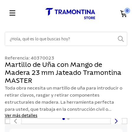
0
¿Hola, qué es lo que buscas hoy?
TÉRMINOS MÁS BUSCADOS
Referencia
:
40370023
1
.
cuchillos
Martillo de Uña con Mango de
Madera 23 mm Jateado Tramontina
2
.
cubiertos
MASTER
3
.
sarten
Toda obra necesita un martillo de uña para introducir o
4
.
lavaplatos
retirar clavos, rasgar y retirar componentes
estructurales de madera. La herramienta perfecta
5
.
ollas
para usted, que trabaja en la construcción civil o...
6
.
acero inoxidable
Ver más detalles
7
.
sartenes