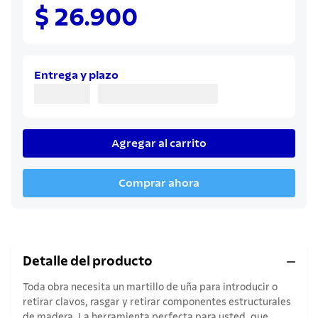
8
.
juego cuchillos
$ 26.900
9
.
cuchillo
10
.
olla
Entrega y plazo
Agregar al carrito
Comprar ahora
Detalle del producto
Toda obra necesita un martillo de uña para introducir o
retirar clavos, rasgar y retirar componentes estructurales
de madera. La herramienta perfecta para usted, que