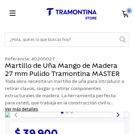
0
¿Hola, qué es lo que buscas hoy?
TÉRMINOS MÁS BUSCADOS
Referencia
:
40200027
1
.
cuchillos
Martillo de Uña Mango de Madera
27 mm Pulido Tramontina MASTER
2
.
cubiertos
Toda obra necesita un martillo de uña para introducir o
3
.
sarten
retirar clavos, rasgar y retirar componentes
4
.
lavaplatos
estructurales de madera. La herramienta perfecta
para usted, que trabaja en la construcción civil o...
5
.
acero inoxidable
Ver más detalles
6
.
ollas
7
.
juego cuchillos
$ 39.900