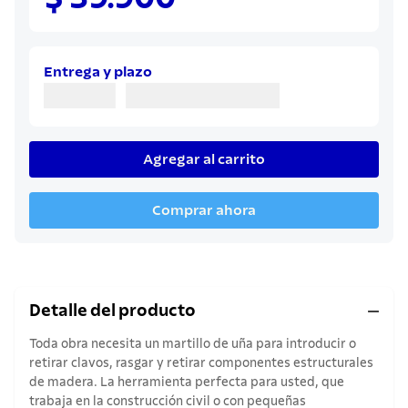
8
.
sartenes
9
.
cuchillo
10
.
olla
Entrega y plazo
Agregar al carrito
Comprar ahora
Detalle del producto
Toda obra necesita un martillo de uña para introducir o
retirar clavos, rasgar y retirar componentes estructurales
de madera. La herramienta perfecta para usted, que
trabaja en la construcción civil o con pequeñas