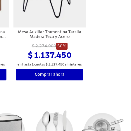
ina
Mesa Auxiliar Tramontina Tarsila
n
Madera Teca y Acero
$ 2.274.900
50%
$ 1.137.450
erés
en hasta
1
cuotas
$
1
.
137
.
450
sin interés
Comprar ahora