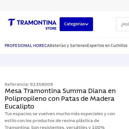
¿Hola,
Categorías
TÉRMINOS MÁS BUSCADOS
1
.
cuchillos
PROFESIONAL HORECA
Baterías y Sartenes
Expertos en Cuchillos
2
.
cubiertos
3
.
sarten
4
.
lavaplatos
Referencia
:
92358009
5
.
ollas
Mesa Tramontina Summa Diana en
Polipropileno con Patas de Madera
Eucalipto
Tus espacios se vuelven mucho más especiales y con
estilo con los productos de resina plástica de
Tramontina. Son resistentes, versátiles y 100%