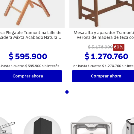
sa Plegable Tramontina Lille de
Mesa alta y aparador Tramont
adera Mixta Acabado Natural
Verona de madera de teca co
Lijado
acabado en barniz incoloro
$ 3.176.900
60%
$ 595.900
$ 1.270.760
 hasta
1
cuotas
$
595
.
900
sin interés
en hasta
1
cuotas
$
1
.
270
.
760
sin int
Comprar ahora
Comprar ahora