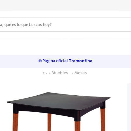
 qué es lo que buscas hoy?
6
.
acero inoxidable
7
.
sartenes
🌐 Página oficial
Tramontina
8
.
juego cuchillos
Muebles
Mesas
9
.
cuchillo
10
.
olla