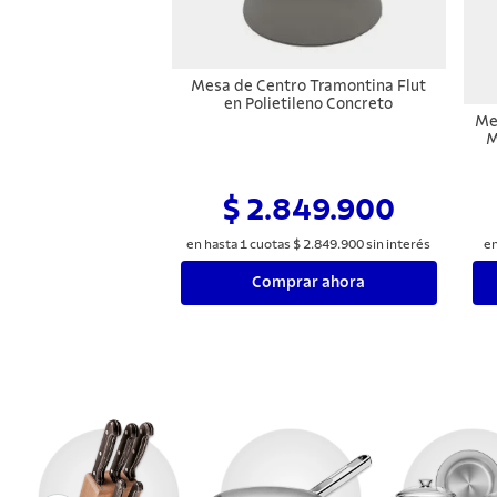
Mesa de Centro Tramontina Flut
en Polietileno Concreto
Me
M
$ 2.849.900
en hasta
1
cuotas
$
2
.
849
.
900
sin interés
en
Comprar ahora