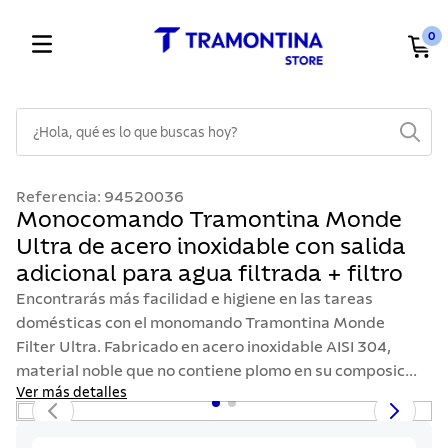
0
¿Hola, qué es lo que buscas hoy?
TÉRMINOS MÁS BUSCADOS
Referencia
:
94520036
1
.
cuchillos
Monocomando Tramontina Monde
Ultra de acero inoxidable con salida
2
.
cubiertos
adicional para agua filtrada + filtro
3
.
sarten
Encontrarás más facilidad e higiene en las tareas
4
.
ollas
domésticas con el monomando Tramontina Monde
Filter Ultra. Fabricado en acero inoxidable AISI 304,
5
.
lavaplatos
material noble que no contiene plomo en su composic...
6
.
acero inoxidable
Ver más detalles
7
.
sartenes