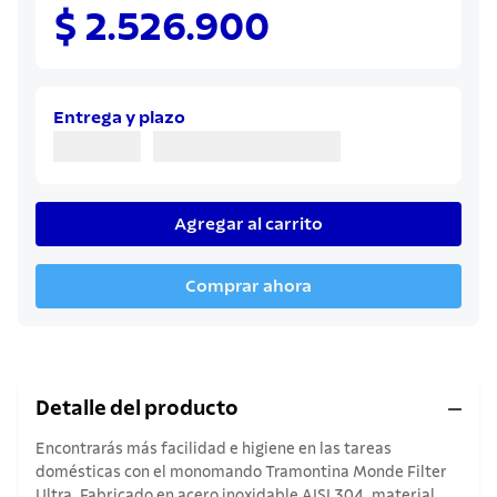
8
.
cuchillo
$ 2.526.900
9
.
juego cuchillos
10
.
olla
Entrega y plazo
Agregar al carrito
Comprar ahora
Detalle del producto
Encontrarás más facilidad e higiene en las tareas
domésticas con el monomando Tramontina Monde Filter
Ultra. Fabricado en acero inoxidable AISI 304, material