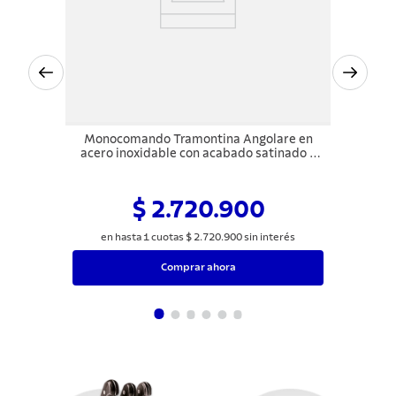
Monocomando Tramontina Angolare en
acero inoxidable con acabado satinado y
recubrimiento PVD Black
$ 2.720.900
en hasta
1
cuotas
$
2
.
720
.
900
sin interés
Comprar ahora