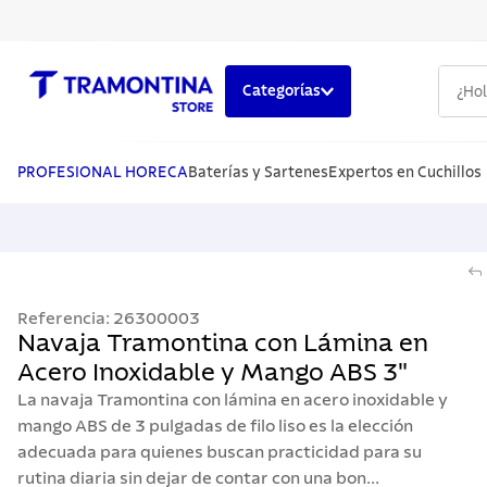
¿Hola,
Categorías
TÉRMINOS MÁS BUSCADOS
1
.
cuchillos
PROFESIONAL HORECA
Baterías y Sartenes
Expertos en Cuchillos
2
.
cubiertos
3
.
sarten
4
.
ollas
Referencia
:
26300003
5
.
lavaplatos
Navaja Tramontina con Lámina en
Acero Inoxidable y Mango ABS 3"
La navaja Tramontina con lámina en acero inoxidable y
mango ABS de 3 pulgadas de filo liso es la elección
adecuada para quienes buscan practicidad para su
rutina diaria sin dejar de contar con una bon...