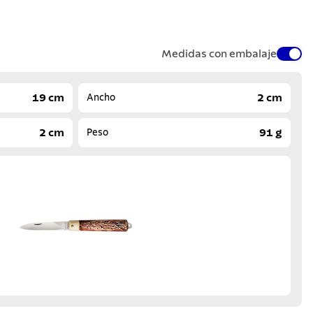
Medidas con embalaje
19 cm
2 cm
Ancho
2 cm
91 g
Peso