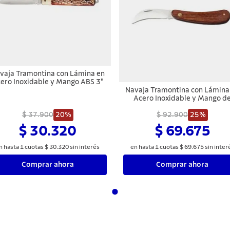
vaja Tramontina con Lámina en
ero Inoxidable y Mango ABS 3"
Navaja Tramontina con Lámina
Acero Inoxidable y Mango d
Madera 3"
$ 37.900
20%
$ 92.900
25%
$ 30.320
$ 69.675
n hasta
1
cuotas
$
30
.
320
sin interés
en hasta
1
cuotas
$
69
.
675
sin inter
Comprar ahora
Comprar ahora