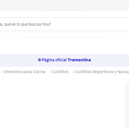
 qué es lo que buscas hoy?
6
.
acero inoxidable
7
.
sartenes
🌐 Página oficial
Tramontina
8
.
cuchillo
Utensilios para Cocina
Cuchillos
Cuchillos Deportivos y Navaj
9
.
juego cuchillos
10
.
olla