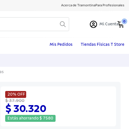
Acerca de Tramontina
Para Profesionales
0
Mi Cuenta
Mis Pedidos
Tiendas Físicas T Store
as
20%
OFF
$ 37.900
$ 30.320
Estás ahorrando
$
7580