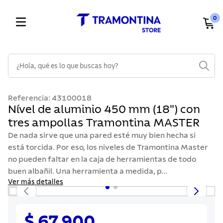
0
¿Hola, qué es lo que buscas hoy?
TÉRMINOS MÁS BUSCADOS
Referencia
:
43100018
1
.
cuchillos
Nível de aluminio 450 mm (18") con
tres ampollas Tramontina MASTER
2
.
cubiertos
De nada sirve que una pared esté muy bien hecha si
3
.
sarten
está torcida. Por eso, los niveles de Tramontina Master
4
.
lavaplatos
no pueden faltar en la caja de herramientas de todo
buen albañil. Una herramienta a medida, p...
5
.
ollas
Ver más detalles
6
.
acero inoxidable
7
.
sartenes
$ 67.900