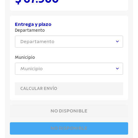
8
.
juego cuchillos
9
.
cuchillo
10
.
olla
Entrega y plazo
Departamento
Departamento
Municipio
Municipio
CALCULAR ENVÍO
NO DISPONIBLE
NO DISPONIBLE