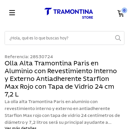
0
¿Hola, qué es lo que buscas hoy?
TÉRMINOS MÁS BUSCADOS
Referencia
:
28530724
1
.
cuchillos
Olla Alta Tramontina Paris en
Aluminio con Revestimiento Interno
2
.
cubiertos
y Externo Antiadherente Starflon
3
.
sarten
Max Rojo con Tapa de Vidrio 24 cm
4
.
ollas
7,2 L
5
.
lavaplatos
La olla alta Tramontina Paris en aluminio con
revestimiento interno y externo en antiadherente
6
.
acero inoxidable
Starflon Max rojo con tapa de vidrio 24 centímetros de
7
.
sartenes
diámetro y 7,2 litros será su principal ayudante a...
Ver más detalles