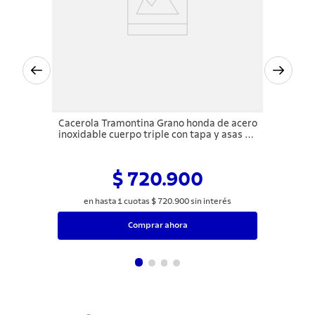
Cacerola Tramontina Grano honda de acero
inoxidable cuerpo triple con tapa y asas 20
cm 3,8 L
$ 720.900
en hasta
1
cuotas
$
720
.
900
sin interés
Comprar ahora