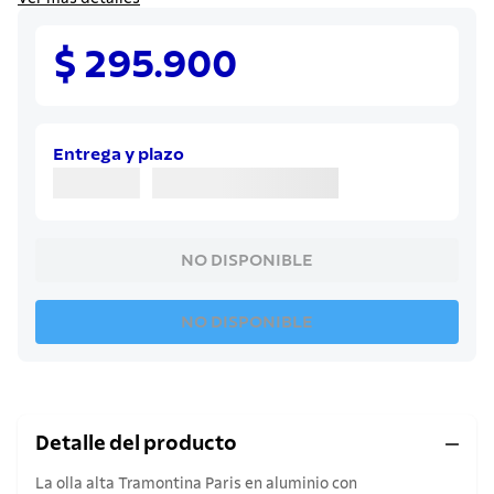
8
.
cuchillo
9
.
juego cuchillos
$ 295.900
10
.
olla
Entrega y plazo
NO DISPONIBLE
NO DISPONIBLE
Detalle del producto
La olla alta Tramontina Paris en aluminio con