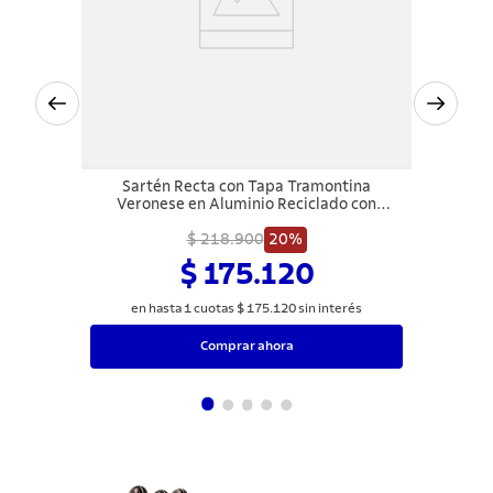
Sartén Recta con Tapa Tramontina
Veronese en Aluminio Reciclado con
Revestimiento Interno Cerámico y Externo
Siliconado Beige Mineral 22 cm 1,7 L
$ 218.900
20%
$ 175.120
en hasta
1
cuotas
$
175
.
120
sin interés
Comprar ahora