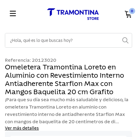
0
¿Hola, qué es lo que buscas hoy?
TÉRMINOS MÁS BUSCADOS
Referencia
:
20123020
1
.
cuchillos
Omeletera Tramontina Loreto en
Aluminio con Revestimiento Interno
2
.
cubiertos
Antiadherente Starflon Max con
3
.
sarten
Mangos Baquelita 20 cm Grafito
4
.
lavaplatos
¡Para que su día sea mucho más saludable y delicioso, la
5
.
ollas
omeletera Tramontina Loreto en aluminio con
revestimiento interno de antiadherente Starflon Max
6
.
acero inoxidable
con mangos de baquelita de 20 centímetros de di...
7
.
sartenes
Ver más detalles