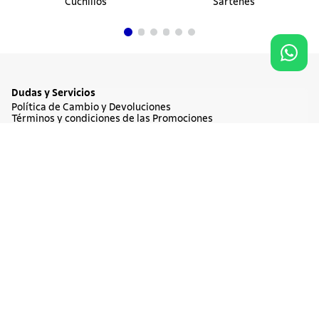
Cuchillos
Sartenes
Dudas y Servicios
Política de Cambio y Devoluciones
Términos y condiciones de las Promociones
Promociones Vigentes
Tratamiento de Datos Personales
NO DISPONIBLE
$ 81.900
Institucional
Acerca de Tramontina
Responsabilidad Ambiental
Consejos Tramontina
Canal de Denuncia
Conozca Tramontina
Nuestra Historia
Sustentabilidad
Certificados y Apoyadores
Nuestras Fábricas
Tiendas Oficiales
Presencia Global
Trabaje en Tramontina