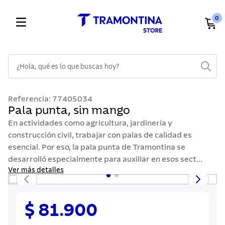
0
¿Hola, qué es lo que buscas hoy?
TÉRMINOS MÁS BUSCADOS
Referencia
:
77405034
1
.
cuchillos
Pala punta, sin mango
2
.
cubiertos
En actividades como agricultura, jardinería y
construcción civil, trabajar con palas de calidad es
3
.
sarten
esencial. Por eso, la pala punta de Tramontina se
4
.
lavaplatos
desarrolló especialmente para auxiliar en esos sect...
Ver más detalles
5
.
ollas
6
.
acero inoxidable
$ 81.900
7
.
sartenes