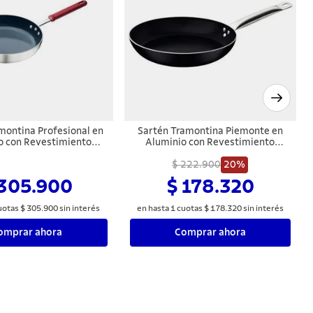
montina Profesional en
Sartén Tramontina Piemonte en
o con Revestimiento
Aluminio con Revestimiento
 Cerámico y Acabado
Interno y Externo en
ijado con Mango Acero
Antiadherente Starflon Excellent
$ 222.900
20%
e y Silicona 24 cm 2 L
Negro 30 cm 2,8 L
 305.900
$ 178.320
uotas
$
305
.
900
sin interés
en hasta
1
cuotas
$
178
.
320
sin interés
omprar ahora
Comprar ahora