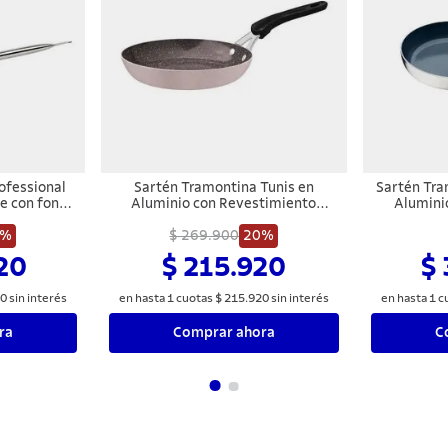
ofessional
Sartén Tramontina Tunis en
Sartén Tra
le con fondo
Aluminio con Revestimiento
Alumini
interno de
Interno Cerámico y Externo
Interno
ango 26 cm
0%
Siliconado Rosa Trufado 28 cm 2,3
$ 269.900
20%
Externo L
L
Inoxidabl
20
$ 215.920
$
0
sin interés
en hasta
1
cuotas
$
215
.
920
sin interés
en hasta
1
c
ra
Comprar ahora
C