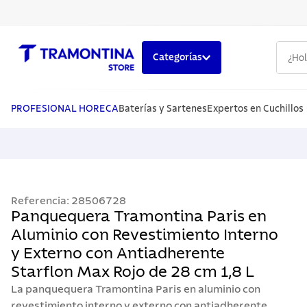
¿Hola,
Categorías
TÉRMINOS MÁS BUSCADOS
1
.
cuchillos
PROFESIONAL HORECA
Baterías y Sartenes
Expertos en Cuchillos
2
.
cubiertos
3
.
sarten
4
.
lavaplatos
Referencia
:
28506728
5
.
ollas
Panquequera Tramontina Paris en
Aluminio con Revestimiento Interno
y Externo con Antiadherente
Starflon Max Rojo de 28 cm 1,8 L
La panquequera Tramontina Paris en aluminio con
revestimiento interno y externo con antiadherente