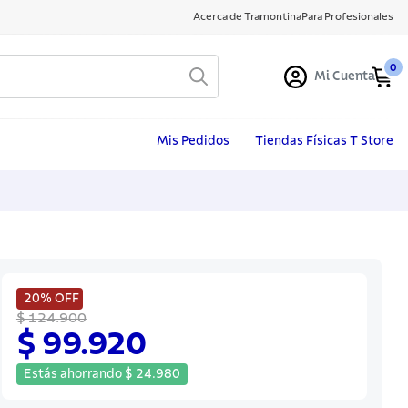
Acerca de Tramontina
Para Profesionales
0
Mi Cuenta
Mis Pedidos
Tiendas Físicas T Store
20%
OFF
$ 124.900
$ 99.920
Estás ahorrando
$
24
.
980