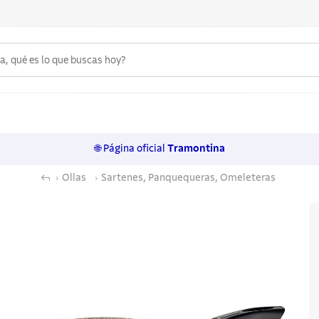
 qué es lo que buscas hoy?
6
.
acero inoxidable
7
.
sartenes
🌐 Página oficial
Tramontina
8
.
juego cuchillos
Ollas
Sartenes, Panquequeras, Omeleteras
9
.
cuchillo
10
.
olla