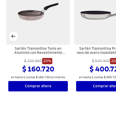
Sartén Tramontina Tunis en
Sartén Tramontina Pr
Aluminio con Revestimiento
raso de acero inoxidab
Interno Cerámico y Externo
triple revestimiento 
Siliconado Rosa Trufado 20 cm 0,9
$ 200.900
20%
antiadherente con m
$ 500.900
2
L
2,2 L
$ 160.720
$ 400.7
en hasta
1
cuotas
$
160
.
720
sin interés
en hasta
1
cuotas
$
400
.
72
Comprar ahora
Comprar aho