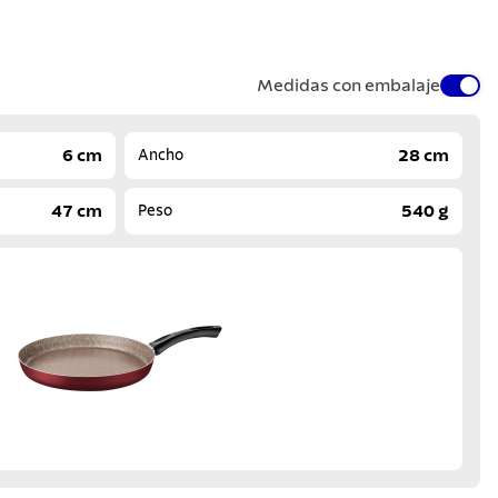
Medidas con embalaje
6 cm
28 cm
Ancho
47 cm
540 g
Peso