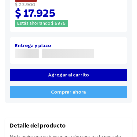
8
.
sartenes
$ 23.900
$ 17.925
9
.
cuchillo
10
.
olla
Estás ahorrando
$
5975
Entrega y plazo
Agregar al carrito
Comprar ahora
Detalle del producto