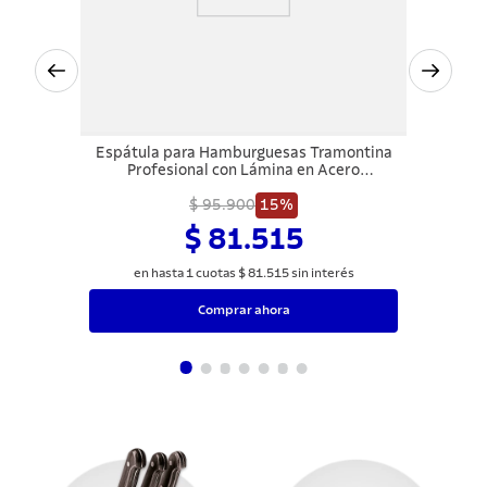
Espátula para Hamburguesas Tramontina
Profesional con Lámina en Acero
Inoxidable y Mango de Polipropileno
Blanco 7x4,1/4"
$ 95.900
15%
$ 81.515
en hasta
1
cuotas
$
81
.
515
sin interés
Comprar ahora