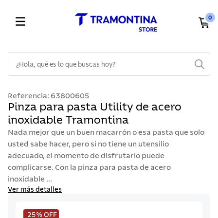
0
¿Hola, qué es lo que buscas hoy?
TÉRMINOS MÁS BUSCADOS
Referencia
:
63800605
1
.
cuchillos
Pinza para pasta Utility de acero
inoxidable Tramontina
2
.
cubiertos
Nada mejor que un buen macarrón o esa pasta que solo
3
.
sarten
usted sabe hacer, pero si no tiene un utensilio
4
.
lavaplatos
adecuado, el momento de disfrutarlo puede
complicarse. Con la pinza para pasta de acero
5
.
acero inoxidable
inoxidable ...
6
.
ollas
Ver más detalles
7
.
juego cuchillos
25%
OFF