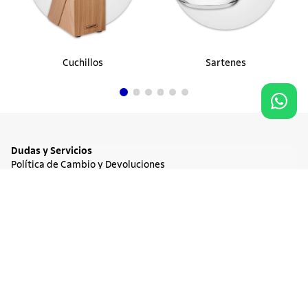
Cuchillos
Sartenes
Dudas y Servicios
Política de Cambio y Devoluciones
Términos y condiciones de las Promociones
Promociones Vigentes
NO DISPONIBLE
$ 1.168.900
Tratamiento de Datos Personales
Institucional
Acerca de Tramontina
Responsabilidad Ambiental
Consejos Tramontina
Canal de Denuncia
Conozca Tramontina
Nuestra Historia