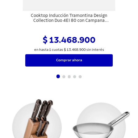
Cooktop Inducción Tramontina Design
Collection Duo 4EI 80 con Campana
Integrada en Modo Depuración 220 V
$ 13.468.900
en hasta
1
cuotas
$
13
.
468
.
900
sin interés
Comprar ahora