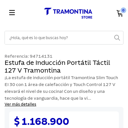
0
¿Hola, qué es lo que buscas hoy?
TÉRMINOS MÁS BUSCADOS
Referencia
:
94714131
1
.
cuchillos
Estufa de Inducción Portátil Táctil
127 V Tramontina
2
.
cubiertos
¡La estufa de inducción portátil Tramontina Slim Touch
3
.
sarten
EI 30 con 1 área de calefacción y Touch Control 127 V
4
.
ollas
elevará el nivel de su cocina! Con un diseño y una
tecnología de vanguardia, hace que la vi...
5
.
lavaplatos
Ver más detalles
6
.
acero inoxidable
$ 1.168.900
7
.
sartenes