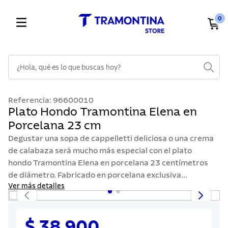
0
¿Hola, qué es lo que buscas hoy?
TÉRMINOS MÁS BUSCADOS
Referencia
:
96600010
1
.
cuchillos
Plato Hondo Tramontina Elena en
Porcelana 23 cm
2
.
cubiertos
Degustar una sopa de cappelletti deliciosa o una crema
3
.
sarten
de calabaza será mucho más especial con el plato
4
.
lavaplatos
hondo Tramontina Elena en porcelana 23 centímetros
de diámetro. Fabricado en porcelana exclusiva...
5
.
ollas
Ver más detalles
6
.
acero inoxidable
7
.
cuchillo
$ 38.900