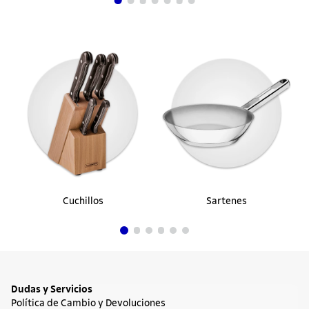
Plato Pasta Tramontina Paola en Porcelana
27 cm
$ 89.900
en hasta
1
cuotas
$
89
.
900
sin interés
Comprar ahora