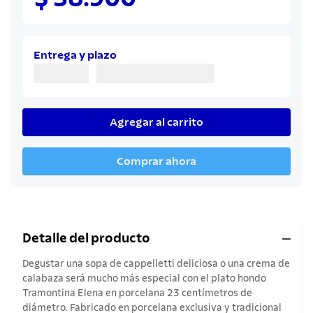
8
.
sartenes
9
.
olla
10
.
juego cuchillos
Entrega y plazo
Agregar al carrito
Comprar ahora
Detalle del producto
Degustar una sopa de cappelletti deliciosa o una crema de
calabaza será mucho más especial con el plato hondo
Tramontina Elena en porcelana 23 centímetros de
diámetro. Fabricado en porcelana exclusiva y tradicional