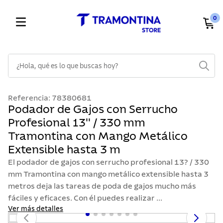
0
¿Hola, qué es lo que buscas hoy?
TÉRMINOS MÁS BUSCADOS
Referencia
:
78380681
1
.
cuchillos
Podador de Gajos con Serrucho
Profesional 13'' / 330 mm
2
.
cubiertos
Tramontina con Mango Metálico
3
.
sarten
Extensible hasta 3 m
4
.
ollas
El podador de gajos con serrucho profesional 13? / 330
5
.
lavaplatos
mm Tramontina con mango metálico extensible hasta 3
metros deja las tareas de poda de gajos mucho más
6
.
acero inoxidable
fáciles y eficaces. Con él puedes realizar ...
7
.
sartenes
Ver más detalles