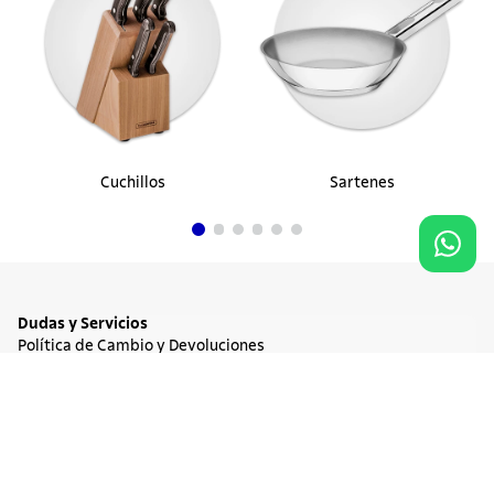
Cuchillos
Sartenes
Dudas y Servicios
Política de Cambio y Devoluciones
Términos y condiciones de las Promociones
Promociones Vigentes
NO DISPONIBLE
$ 424.710
Tratamiento de Datos Personales
Institucional
Acerca de Tramontina
Responsabilidad Ambiental
Consejos Tramontina