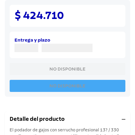
8
.
cuchillo
9
.
juego cuchillos
$ 424.710
10
.
olla
Entrega y plazo
NO DISPONIBLE
NO DISPONIBLE
Detalle del producto
El podador de gajos con serrucho profesional 13? / 330