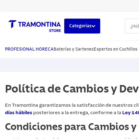
¿Hola,
Categorías
TÉRMINOS MÁS BUSCADOS
1
.
cuchillos
PROFESIONAL HORECA
Baterías y Sartenes
Expertos en Cuchillos
2
.
cubiertos
3
.
sarten
4
.
lavaplatos
Política de Cambios y De
5
.
ollas
En Tramontina garantizamos la satisfacción de nuestros cli
días hábiles
posteriores a la entrega, conforme a la
Ley 14
Condiciones para Cambios y