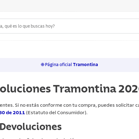
 qué es lo que buscas hoy?
6
.
acero inoxidable
7
.
sartenes
🌐 Página oficial
Tramontina
8
.
juego cuchillos
9
.
cuchillo
voluciones Tramontina 20
10
.
olla
entes. Si no estás conforme con tu compra, puedes solicitar 
80 de 2011
(Estatuto del Consumidor).
 Devoluciones