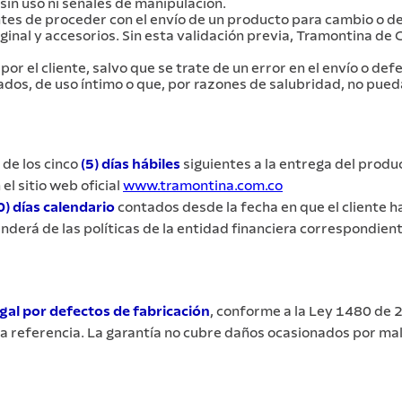
in uso ni señales de manipulación.
ntes de proceder con el envío de un producto para cambio o dev
riginal y accesorios. Sin esta validación previa, Tramontina d
r el cliente, salvo que se trate de un error en el envío o def
dos, de uso íntimo o que, por razones de salubridad, no pue
 de los cinco
(5) días hábiles
siguientes a la entrega del prod
l sitio web oficial
www.tramontina.com.co
0) días calendario
contados desde la fecha en que el cliente h
nderá de las políticas de la entidad financiera correspondient
al por defectos de fabricación
, conforme a la Ley 1480 de 2
referencia. La garantía no cubre daños ocasionados por mal 