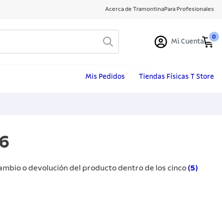
Acerca de Tramontina
Para Profesionales
0
Mi Cuenta
Mis Pedidos
Tiendas Físicas T Store
26
cambio o devolución del producto dentro de los cinco
(5)