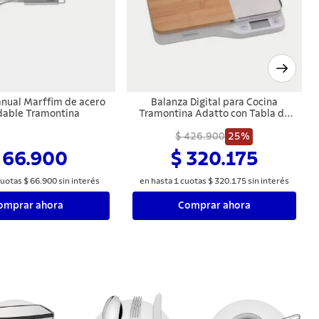
nual Marffim de acero
Balanza Digital para Cocina
dable Tramontina
Tramontina Adatto con Tabla de
Corte
$ 426.900
25%
 66.900
$ 320.175
uotas
$
66
.
900
sin interés
en hasta
1
cuotas
$
320
.
175
sin interés
omprar ahora
Comprar ahora