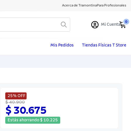
Acerca de Tramontina
Para Profesionales
0
Mi Cuenta
Mis Pedidos
Tiendas Físicas T Store
25%
OFF
$ 40.900
$ 30.675
Estás ahorrando
$
10
.
225