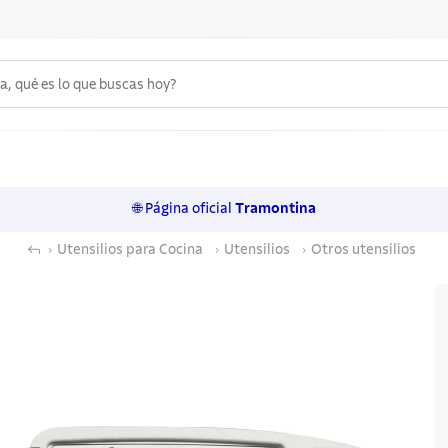
 qué es lo que buscas hoy?
6
.
acero inoxidable
7
.
sartenes
🌐 Página oficial
Tramontina
8
.
juego cuchillos
Utensilios para Cocina
Utensilios
Otros utensilios
9
.
cuchillo
10
.
olla