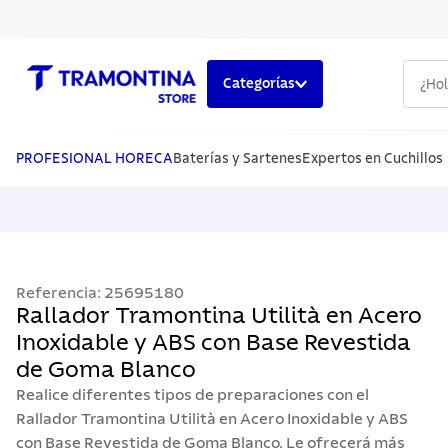
¿Hola,
Categorías
TÉRMINOS MÁS BUSCADOS
1
.
cuchillos
PROFESIONAL HORECA
Baterías y Sartenes
Expertos en Cuchillos
2
.
cubiertos
3
.
sarten
4
.
lavaplatos
Referencia
:
25695180
5
.
ollas
Rallador Tramontina Utilità en Acero
Inoxidable y ABS con Base Revestida
de Goma Blanco
Realice diferentes tipos de preparaciones con el
Rallador Tramontina Utilità en Acero Inoxidable y ABS
con Base Revestida de Goma Blanco. Le ofrecerá más