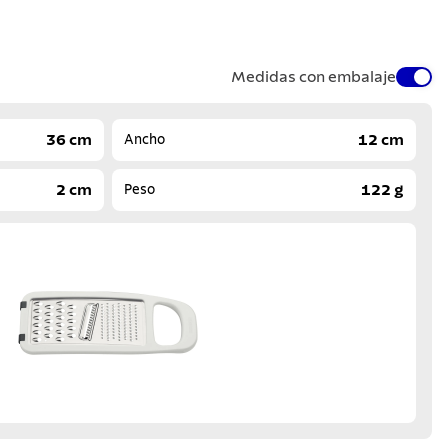
Medidas con embalaje
36 cm
12 cm
Ancho
2 cm
122 g
Peso