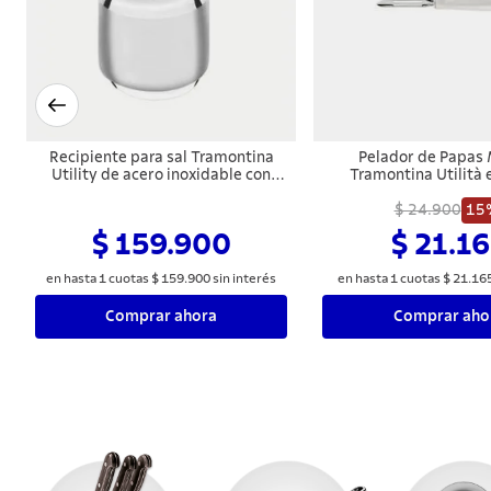
Recipiente para sal Tramontina
Pelador de Papas
Utility de acero inoxidable con
Tramontina Utilità 
tapa
Inoxidable con M
Polipropileno B
$ 24.900
15
$ 159.900
$ 21.1
en hasta
1
cuotas
$
159
.
900
sin interés
en hasta
1
cuotas
$
21
.
16
Comprar ahora
Comprar aho