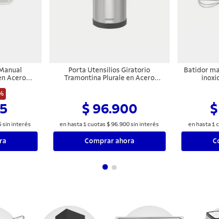
 Manual
Porta Utensilios Giratorio
Batidor ma
en Acero
Tramontina Plurale en Acero
inoxi
ango de
Inoxidable
lanco
%
65
$ 96.900
$
5
sin interés
en hasta
1
cuotas
$
96
.
900
sin interés
en hasta
1
c
ra
Comprar ahora
C