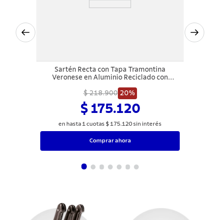
Sartén Recta con Tapa Tramontina
Veronese en Aluminio Reciclado con
Revestimiento Interno Cerámico y Externo
Siliconado Beige Mineral 22 cm 1,7 L
$ 218.900
20%
$ 175.120
en hasta
1
cuotas
$
175
.
120
sin interés
Comprar ahora