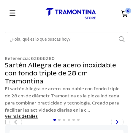
0
¿Hola, qué es lo que buscas hoy?
TÉRMINOS MÁS BUSCADOS
Referencia
:
62666280
1
.
cuchillos
Sartén Allegra de acero inoxidable
con fondo triple de 28 cm
2
.
cubiertos
Tramontina
3
.
sarten
El sartén Allegra de acero inoxidable con fondo triple
4
.
lavaplatos
de 28 cm de diámetr Tramontina es la pieza indicada
para combinar practicidad y tecnología. Creado para
5
.
ollas
facilitar las actividades diarias en la c...
6
.
acero inoxidable
Ver más detalles
7
.
sartenes