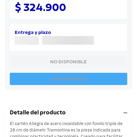
8
.
juego cuchillos
$ 324.900
9
.
cuchillo
10
.
olla
Entrega y plazo
NO DISPONIBLE
NO DISPONIBLE
Detalle del producto
El sartén Allegra de acero inoxidable con fondo triple de
28 cm de diámetr Tramontina es la pieza indicada para
combinar practicidad y tecnología. Creado para facilitar