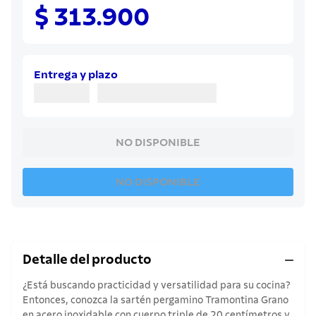
8
.
juego cuchillos
$ 313.900
9
.
cuchillo
10
.
olla
Entrega y plazo
NO DISPONIBLE
NO DISPONIBLE
Detalle del producto
¿Está buscando practicidad y versatilidad para su cocina?
Entonces, conozca la sartén pergamino Tramontina Grano
en acero inoxidable con cuerpo triple de 20 centímetros y