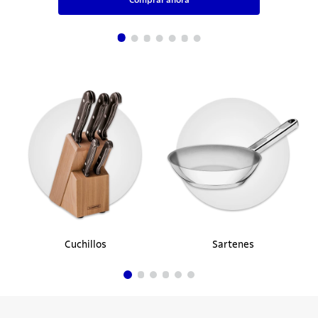
Sartén Tramontina Grano de acero
inoxidable cuerpo triple con mango 20 cm
1,2 L
$ 391.900
10%
$ 352.710
en hasta
1
cuotas
$
352
.
710
sin interés
Comprar ahora