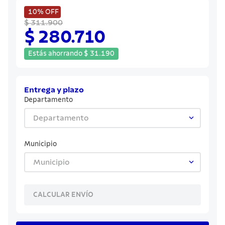
8
.
cuchillo
10%
OFF
9
.
juego cuchillos
$ 311.900
$ 280.710
10
.
olla
Estás ahorrando
$
31
.
190
Entrega y plazo
Departamento
Departamento
Municipio
Municipio
CALCULAR ENVÍO