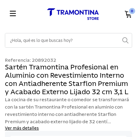
0
¿Hola, qué es lo que buscas hoy?
TÉRMINOS MÁS BUSCADOS
Referencia
:
20892032
1
.
cuchillos
Sartén Tramontina Profesional en
Aluminio con Revestimiento Interno
2
.
cubiertos
con Antiadherente Starflon Premium
3
.
sarten
y Acabado Externo Lijado 32 cm 3,1 L
4
.
ollas
La cocina de su restaurante o comedor se transformará
5
.
lavaplatos
con la sartén Tramontina Profesional en aluminio con
revestimiento interno con antiadherente Starflon
6
.
acero inoxidable
Premium y acabado externo lijado de 32 centí...
7
.
sartenes
Ver más detalles