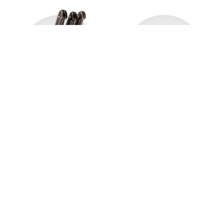
del momento!
10%
OFF
$ 311.900
Agregar al carrito
$ 280.710
Sartén Recta con Tapa Tramontina
Veronese en Aluminio Reciclado con
Revestimiento Interno Cerámico y Externo
Siliconado Beige Mineral 22 cm 1,7 L
$ 218.900
20%
$ 175.120
en hasta
1
cuotas
$
175
.
120
sin interés
Comprar ahora