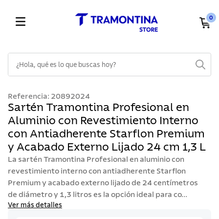
0
¿Hola, qué es lo que buscas hoy?
TÉRMINOS MÁS BUSCADOS
Referencia
:
20892024
1
.
cuchillos
Sartén Tramontina Profesional en
Aluminio con Revestimiento Interno
2
.
cubiertos
con Antiadherente Starflon Premium
3
.
sarten
y Acabado Externo Lijado 24 cm 1,3 L
4
.
ollas
La sartén Tramontina Profesional en aluminio con
5
.
lavaplatos
revestimiento interno con antiadherente Starflon
Premium y acabado externo lijado de 24 centímetros
6
.
acero inoxidable
de diámetro y 1,3 litros es la opción ideal para co...
7
.
sartenes
Ver más detalles