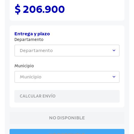
8
.
cuchillo
$ 206.900
9
.
juego cuchillos
10
.
olla
Entrega y plazo
Departamento
Departamento
Municipio
Municipio
CALCULAR ENVÍO
NO DISPONIBLE