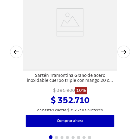
Sartén Tramontina Grano de acero
inoxidable cuerpo triple con mango 20 cm
1,2 L
$ 391.900
10%
$ 352.710
en hasta
1
cuotas
$
352
.
710
sin interés
Comprar ahora