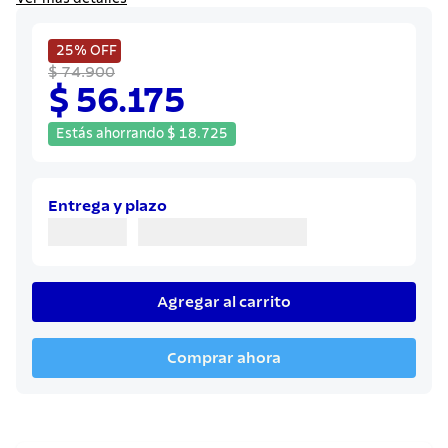
8
.
juego cuchillos
9
.
cuchillo
25%
OFF
$ 74.900
10
.
olla
$ 56.175
Estás ahorrando
$
18
.
725
Entrega y plazo
Agregar al carrito
Comprar ahora