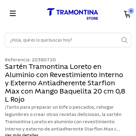
0
¿Hola, qué es lo que buscas hoy?
TÉRMINOS MÁS BUSCADOS
Referencia
:
20380720
1
.
cuchillos
Sartén Tramontina Loreto en
Aluminio con Revestimiento Interno
2
.
cubiertos
y Externo Antiadherente Starflon
3
.
sarten
Max con Mango Baquelita 20 cm 0,8
4
.
lavaplatos
L Rojo
5
.
ollas
¡Tanto para preparar un bife o pescados, rehogar
legumbres o crear otras recetas deliciosas, la sartén
6
.
acero inoxidable
Tramontina Loreto en aluminio con revestimiento
7
.
sartenes
interno y externo de antiadherente Starflon Max c...
Ver más detalles