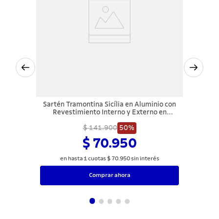
Sartén Tramontina Sicília en Aluminio con
Revestimiento Interno y Externo en
Antiadherente Starflon Excellent Azul 24
$ 141.900
cm 1,2 L
50%
$ 70.950
en hasta
1
cuotas
$
70
.
950
sin interés
Comprar ahora