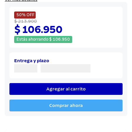
8
.
cuchillo
9
.
juego cuchillos
50%
OFF
$ 213.900
10
.
olla
$ 106.950
Estás ahorrando
$
106
.
950
Entrega y plazo
Agregar al carrito
Comprar ahora