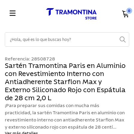
0
¿Hola, qué es lo que buscas hoy?
TÉRMINOS MÁS BUSCADOS
Referencia
:
28508728
1
.
cuchillos
Sartén Tramontina Paris en Aluminio
con Revestimiento Interno con
2
.
cubiertos
Antiadherente Starflon Max y
3
.
sarten
Externo Siliconado Rojo con Espátula
4
.
ollas
de 28 cm 2,0 L
5
.
lavaplatos
¡Para preparar sus comidas con mucha más
practicidad, la sartén Tramontina Paris en aluminio con
6
.
acero inoxidable
revestimiento interno con antiadherente Starflon Max
7
.
sartenes
y externo siliconado rojo con espátula de 28 centí...
Ver más detalles