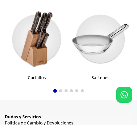
Cuchillos
Sartenes
Dudas y Servicios
Política de Cambio y Devoluciones
Términos y condiciones de las Promociones
50%
OFF
Promociones Vigentes