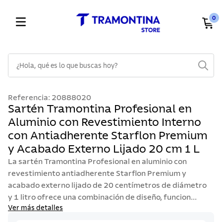
0
¿Hola, qué es lo que buscas hoy?
TÉRMINOS MÁS BUSCADOS
Referencia
:
20888020
1
.
cuchillos
Sartén Tramontina Profesional en
Aluminio con Revestimiento Interno
2
.
cubiertos
con Antiadherente Starflon Premium
3
.
sarten
y Acabado Externo Lijado 20 cm 1 L
4
.
lavaplatos
La sartén Tramontina Profesional en aluminio con
5
.
acero inoxidable
revestimiento antiadherente Starflon Premium y
acabado externo lijado de 20 centímetros de diámetro
6
.
ollas
y 1 litro ofrece una combinación de diseño, funcion...
7
.
juego cuchillos
Ver más detalles