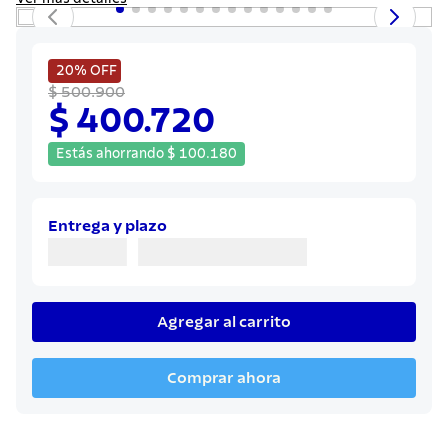
8
.
cuchillo
9
.
juego cuchillos
20%
OFF
10
.
olla
$ 500.900
$ 400.720
Estás ahorrando
$
100
.
180
Entrega y plazo
Agregar al carrito
Comprar ahora