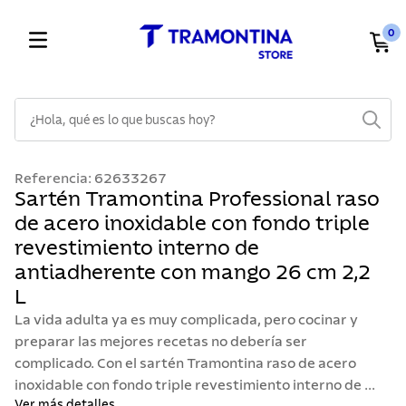
0
¿Hola, qué es lo que buscas hoy?
TÉRMINOS MÁS BUSCADOS
Referencia
:
62633267
1
.
cuchillos
Sartén Tramontina Professional raso
de acero inoxidable con fondo triple
2
.
cubiertos
revestimiento interno de
3
.
sarten
antiadherente con mango 26 cm 2,2
4
.
ollas
L
5
.
lavaplatos
La vida adulta ya es muy complicada, pero cocinar y
preparar las mejores recetas no debería ser
6
.
acero inoxidable
complicado. Con el sartén Tramontina raso de acero
7
.
sartenes
inoxidable con fondo triple revestimiento interno de ...
Ver más detalles