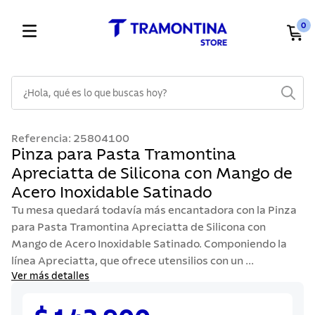
0
¿Hola, qué es lo que buscas hoy?
TÉRMINOS MÁS BUSCADOS
Referencia
:
25804100
1
.
cuchillos
Pinza para Pasta Tramontina
Apreciatta de Silicona con Mango de
2
.
cubiertos
Acero Inoxidable Satinado
3
.
sarten
Tu mesa quedará todavía más encantadora con la Pinza
4
.
lavaplatos
para Pasta Tramontina Apreciatta de Silicona con
Mango de Acero Inoxidable Satinado. Componiendo la
5
.
acero inoxidable
línea Apreciatta, que ofrece utensilios con un ...
6
.
ollas
Ver más detalles
7
.
juego cuchillos