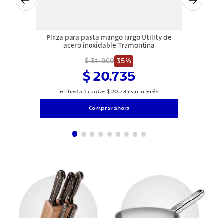
Pinza para pasta mango largo Utility de
acero inoxidable Tramontina
$ 31.900
35%
$ 20.735
en hasta
1
cuotas
$
20
.
735
sin interés
Comprar ahora