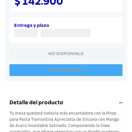
$ 142.900
8
.
sartenes
9
.
cuchillo
10
.
olla
Entrega y plazo
NO DISPONIBLE
NO DISPONIBLE
Detalle del producto
Tu mesa quedará todavía más encantadora con la Pinza
para Pasta Tramontina Apreciatta de Silicona con Mango
de Acero Inoxidable Satinado. Componiendo la línea