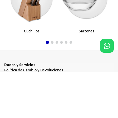
Cuchillos
Sartenes
Dudas y Servicios
Política de Cambio y Devoluciones
Términos y condiciones de las Promociones
Promociones Vigentes
NO DISPONIBLE
$ 142.900
Tratamiento de Datos Personales
Institucional
Acerca de Tramontina
Responsabilidad Ambiental
Consejos Tramontina
Canal de Denuncia
Conozca Tramontina