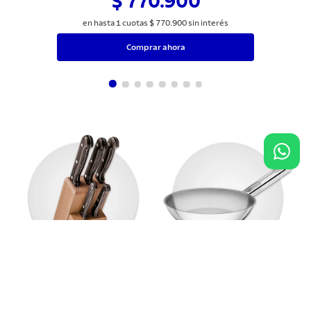
$ 770.900
en hasta
1
cuotas
$
770
.
900
sin interés
Comprar ahora
Agregar al carrito
$ 956.900
Cuchillos
Sartenes