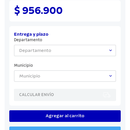
8
.
cuchillo
$ 956.900
9
.
juego cuchillos
10
.
olla
Entrega y plazo
Departamento
Departamento
Municipio
Municipio
CALCULAR ENVÍO
Agregar al carrito