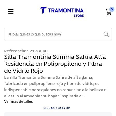
0
¿Hola, qué es lo que buscas hoy?
TÉRMINOS MÁS BUSCADOS
Referencia
:
92128040
1
.
cuchillos
Silla Tramontina Summa Safira Alta
Residencia en Polipropileno y Fibra
2
.
cubiertos
de Vidrio Rojo
3
.
sarten
La silla Tramontina Summa Safira de alta gama,
4
.
ollas
fabricada en polipropileno rojo y fibra de vidrio, es
indispensable para quienes no renuncian a la belleza ni
5
.
lavaplatos
al estilo al amueblar su hogar. Inspirada e...
6
.
acero inoxidable
Ver más detalles
7
.
sartenes
SILLAS X MAYOR