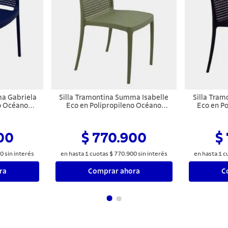
ma Gabriela
Silla Tramontina Summa Isabelle
Silla Tra
o Océano
Eco en Polipropileno Océano
Eco en P
ale
+Clean Verde Oliva
00
$ 770.900
$
0
sin interés
en hasta
1
cuotas
$
770
.
900
sin interés
en hasta
1
c
ra
Comprar ahora
C