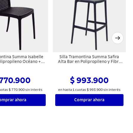
montina Summa Isabelle
Silla Tramontina Summa Safira
olipropileno Océano +
Alta Bar en Polipropileno y Fibra
Clean Negro
de Vidrio Grafito
 770.900
$ 993.900
uotas
$
770
.
900
sin interés
en hasta
1
cuotas
$
993
.
900
sin interés
omprar ahora
Comprar ahora