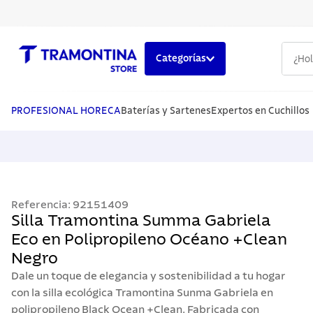
¿Hola,
Categorías
TÉRMINOS MÁS BUSCADOS
1
.
cuchillos
PROFESIONAL HORECA
Baterías y Sartenes
Expertos en Cuchillos
2
.
cubiertos
3
.
sarten
4
.
lavaplatos
Referencia
:
92151409
5
.
ollas
Silla Tramontina Summa Gabriela
Eco en Polipropileno Océano +Clean
Negro
Dale un toque de elegancia y sostenibilidad a tu hogar
con la silla ecológica Tramontina Sunma Gabriela en
polipropileno Black Ocean +Clean. Fabricada con