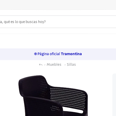
 qué es lo que buscas hoy?
6
.
acero inoxidable
7
.
sartenes
🌐 Página oficial
Tramontina
8
.
juego cuchillos
Muebles
Sillas
9
.
cuchillo
10
.
olla