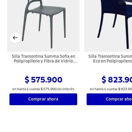
Silla Tramontina Summa Sofia en
Silla Tramontina Sum
Polipropileno y Fibra de Vidrio
Eco en Polipropilen
Grafito con Respaldo Horizontal
+Clean Azul Y
$ 575.900
$ 823.9
en hasta
1
cuotas
$
575
.
900
sin interés
en hasta
1
cuotas
$
823
.
90
Comprar ahora
Comprar aho