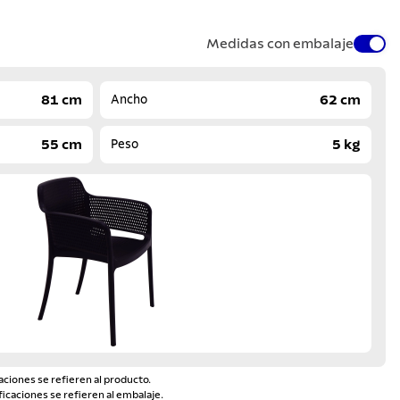
Medidas con embalaje
81 cm
62 cm
Ancho
55 cm
5 kg
Peso
aciones se refieren al producto.
ficaciones se refieren al embalaje.