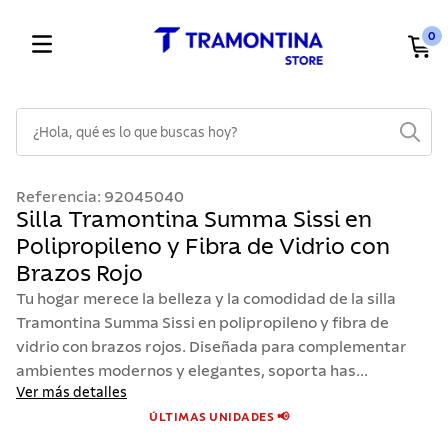
0
¿Hola, qué es lo que buscas hoy?
TÉRMINOS MÁS BUSCADOS
Referencia
:
92045040
1
.
cuchillos
Silla Tramontina Summa Sissi en
Polipropileno y Fibra de Vidrio con
2
.
cubiertos
Brazos Rojo
3
.
sarten
Tu hogar merece la belleza y la comodidad de la silla
4
.
lavaplatos
Tramontina Summa Sissi en polipropileno y fibra de
vidrio con brazos rojos. Diseñada para complementar
5
.
ollas
ambientes modernos y elegantes, soporta has...
6
.
acero inoxidable
Ver más detalles
7
.
sartenes
ÚLTIMAS UNIDADES 📢