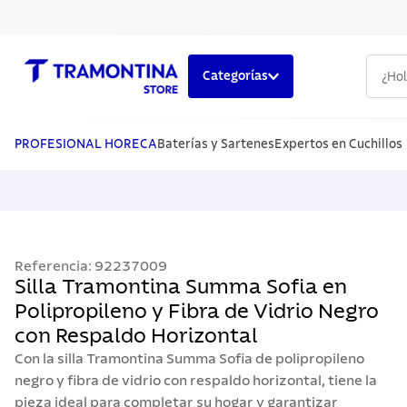
¿Hola,
Categorías
TÉRMINOS MÁS BUSCADOS
1
.
cuchillos
PROFESIONAL HORECA
Baterías y Sartenes
Expertos en Cuchillos
2
.
cubiertos
3
.
sarten
4
.
lavaplatos
Referencia
:
92237009
5
.
ollas
Silla Tramontina Summa Sofia en
Polipropileno y Fibra de Vidrio Negro
con Respaldo Horizontal
Con la silla Tramontina Summa Sofia de polipropileno
negro y fibra de vidrio con respaldo horizontal, tiene la
pieza ideal para completar su hogar y garantizar