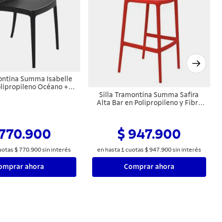
montina Summa Isabelle
olipropileno Océano +
Clean Negro
Silla Tramontina Summa Safira
Alta Bar en Polipropileno y Fibra
de Vidrio Rojo
 770.900
$ 947.900
uotas
$
770
.
900
sin interés
en hasta
1
cuotas
$
947
.
900
sin interés
omprar ahora
Comprar ahora