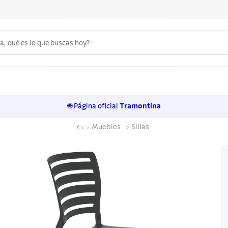
 qué es lo que buscas hoy?
6
.
acero inoxidable
7
.
sartenes
🌐 Página oficial
Tramontina
8
.
juego cuchillos
Muebles
Sillas
9
.
cuchillo
10
.
olla