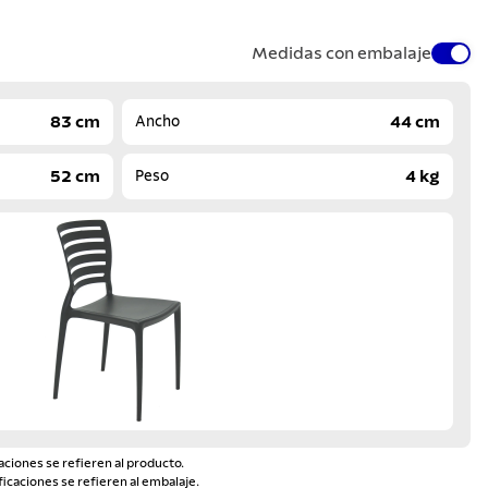
Medidas con embalaje
83 cm
44 cm
Ancho
52 cm
4 kg
Peso
aciones se refieren al producto.
ficaciones se refieren al embalaje.