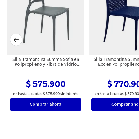
Silla Tramontina Summa Sofia en
Silla Tramontina Summ
Polipropileno y Fibra de Vidrio
Eco en Polipropilen
Grafito con Respaldo Horizontal
+Clean Azul Y
$ 575.900
$ 770.9
en hasta
1
cuotas
$
575
.
900
sin interés
en hasta
1
cuotas
$
770
.
90
Comprar ahora
Comprar aho