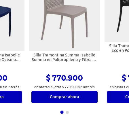
Silla Tra
Eco en P
a Isabelle
Silla Tramontina Summa Isabelle
o Océano
Summa en Polipropileno y Fibra de
ale
Vidrio Taupe
00
$ 770.900
$
0
sin interés
en hasta
1
cuotas
$
770
.
900
sin interés
en hasta
1
c
ra
Comprar ahora
C