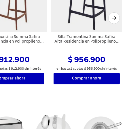
amontina Summa Safira
Silla Tramontina Summa Safira
ncia en Polipropileno y
Alta Residencia en Polipropileno y
de Vidrio Terracota
Fibra de Vidrio Grafito
 912.900
$ 956.900
uotas
$
912
.
900
sin interés
en hasta
1
cuotas
$
956
.
900
sin interés
omprar ahora
Comprar ahora