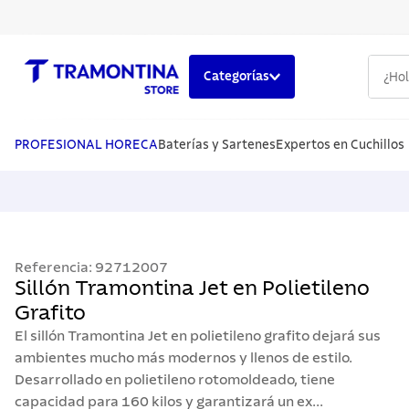
¿Hola,
Categorías
TÉRMINOS MÁS BUSCADOS
1
.
cuchillos
PROFESIONAL HORECA
Baterías y Sartenes
Expertos en Cuchillos
2
.
cubiertos
3
.
sarten
4
.
lavaplatos
Referencia
:
92712007
5
.
ollas
Sillón Tramontina Jet en Polietileno
Grafito
El sillón Tramontina Jet en polietileno grafito dejará sus
ambientes mucho más modernos y llenos de estilo.
Desarrollado en polietileno rotomoldeado, tiene
capacidad para 160 kilos y garantizará un ex...