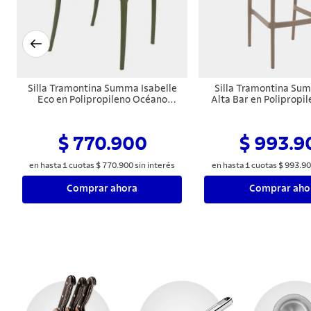
Silla Tramontina Summa Isabelle
Silla Tramontina Sum
Eco en Polipropileno Océano
Alta Bar en Polipropil
+Clean Verde Oliva
de Vidrio Ta
$ 770.900
$ 993.9
en hasta
1
cuotas
$
770
.
900
sin interés
en hasta
1
cuotas
$
993
.
90
Comprar ahora
Comprar aho