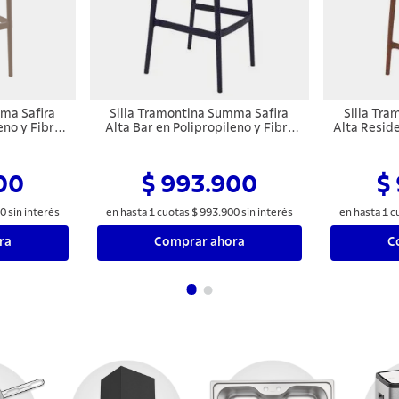
ma Safira
Silla Tramontina Summa Safira
Silla Tr
eno y Fibra
Alta Bar en Polipropileno y Fibra
Alta Reside
upe
de Vidrio Grafito
Fibra 
00
$ 993.900
$
0
sin interés
en hasta
1
cuotas
$
993
.
900
sin interés
en hasta
1
c
ra
Comprar ahora
C