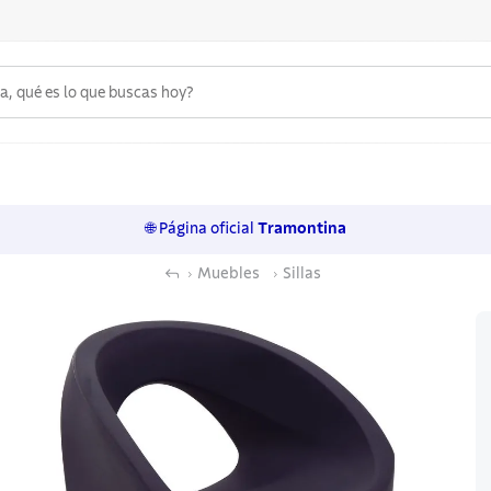
 qué es lo que buscas hoy?
6
.
acero inoxidable
7
.
sartenes
🌐 Página oficial
Tramontina
8
.
juego cuchillos
Muebles
Sillas
9
.
cuchillo
10
.
olla