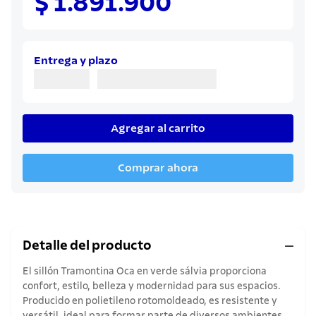
$ 1.891.900
8
.
sartenes
9
.
cuchillo
10
.
olla
Entrega y plazo
Agregar al carrito
Comprar ahora
Detalle del producto
El sillón Tramontina Oca en verde sálvia proporciona
confort, estilo, belleza y modernidad para sus espacios.
Producido en polietileno rotomoldeado, es resistente y