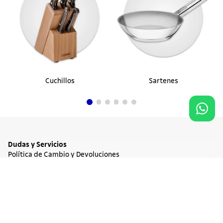
Cuchillos
Sartenes
Dudas y Servicios
Política de Cambio y Devoluciones
Términos y condiciones de las Promociones
Promociones Vigentes
Agregar al carrito
$ 1.891.900
Tratamiento de Datos Personales
Institucional
Acerca de Tramontina
Responsabilidad Ambiental
Consejos Tramontina