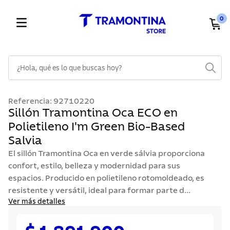
0
¿Hola, qué es lo que buscas hoy?
TÉRMINOS MÁS BUSCADOS
Referencia
:
92710220
1
.
cuchillos
Sillón Tramontina Oca ECO en
Polietileno I'm Green Bio-Based
2
.
cubiertos
Salvia
3
.
sarten
El sillón Tramontina Oca en verde sálvia proporciona
4
.
lavaplatos
confort, estilo, belleza y modernidad para sus
espacios. Producido en polietileno rotomoldeado, es
5
.
acero inoxidable
resistente y versátil, ideal para formar parte d...
6
.
ollas
Ver más detalles
7
.
juego cuchillos