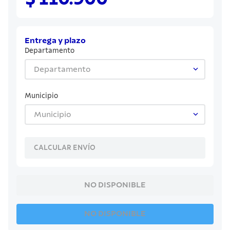
8
.
cuchillo
9
.
juego cuchillos
10
.
olla
Entrega y plazo
Departamento
Departamento
Municipio
Municipio
CALCULAR ENVÍO
NO DISPONIBLE
NO DISPONIBLE