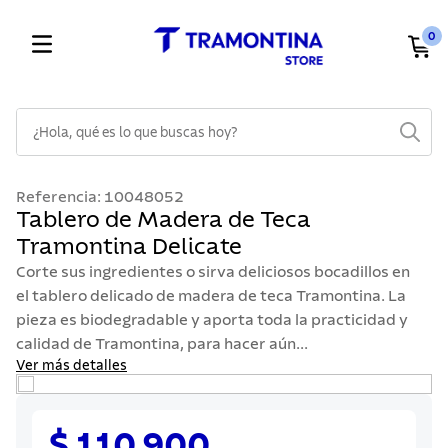
0
¿Hola, qué es lo que buscas hoy?
TÉRMINOS MÁS BUSCADOS
Referencia
:
10048052
1
.
cuchillos
Tablero de Madera de Teca
Tramontina Delicate
2
.
cubiertos
Corte sus ingredientes o sirva deliciosos bocadillos en
3
.
sarten
el tablero delicado de madera de teca Tramontina. La
4
.
ollas
pieza es biodegradable y aporta toda la practicidad y
calidad de Tramontina, para hacer aún...
5
.
lavaplatos
Ver más detalles
6
.
acero inoxidable
7
.
sartenes
$ 110.900