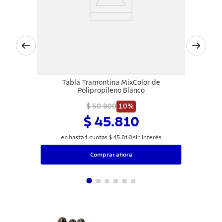
Tabla Tramontina MixColor de
Polipropileno Blanco
$ 50.900
10%
$ 45.810
en hasta
1
cuotas
$
45
.
810
sin interés
Comprar ahora