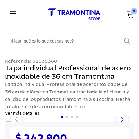
0
¿Hola, qué es lo que buscas hoy?
TÉRMINOS MÁS BUSCADOS
Referencia
:
62639360
1
.
cuchillos
Tapa individual Professional de acero
inoxidable de 36 cm Tramontina
2
.
cubiertos
La tapa individual Professional de acero inoxidable de
3
.
sarten
36 cm de diámetro Tramontina trae toda la eficiencia y
4
.
lavaplatos
calidad de los productos Tramontina a su cocina. Hecha
totalmente de acero inoxidable con ...
5
.
ollas
Ver más detalles
6
.
acero inoxidable
7
.
sartenes
$ 242.900