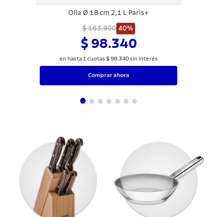
Olla Ø 18 cm 2,1 L Paris+
$ 163.900
40%
$ 98.340
en hasta
1
cuotas
$
98
.
340
sin interés
Comprar ahora