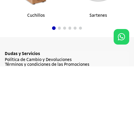
Cuchillos
Sartenes
Dudas y Servicios
Política de Cambio y Devoluciones
Términos y condiciones de las Promociones
Promociones Vigentes
Tratamiento de Datos Personales
Agregar al carrito
$ 242.900
Institucional
Acerca de Tramontina
Responsabilidad Ambiental
Consejos Tramontina
Canal de Denuncia
Conozca Tramontina
Nuestra Historia
Sustentabilidad
Certificados y Apoyadores
Nuestras Fábricas