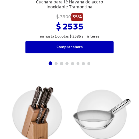
Cuchara para té Havana de acero
inoxidable Tramontina
$ 3900
35%
$ 2535
en hasta
1
cuotas
$
2535
sin interés
Comprar ahora