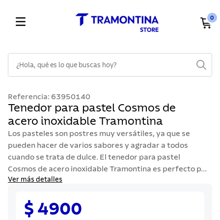
0
¿Hola, qué es lo que buscas hoy?
TÉRMINOS MÁS BUSCADOS
Referencia
:
63950140
1
.
cuchillos
Tenedor para pastel Cosmos de
acero inoxidable Tramontina
2
.
cubiertos
Los pasteles son postres muy versátiles, ya que se
3
.
sarten
pueden hacer de varios sabores y agradar a todos
4
.
lavaplatos
cuando se trata de dulce. El tenedor para pastel
Cosmos de acero inoxidable Tramontina es perfecto p...
5
.
ollas
Ver más detalles
6
.
acero inoxidable
$ 4900
7
.
sartenes