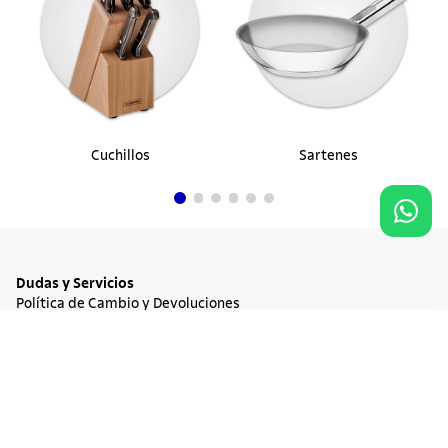
Cuchillos
Sartenes
Dudas y Servicios
Política de Cambio y Devoluciones
Términos y condiciones de las Promociones
Promociones Vigentes
NO DISPONIBLE
$ 104.900
Tratamiento de Datos Personales
Institucional
Acerca de Tramontina
Responsabilidad Ambiental
Consejos Tramontina