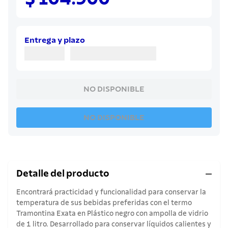
8
.
juego cuchillos
9
.
cuchillo
10
.
olla
Entrega y plazo
NO DISPONIBLE
NO DISPONIBLE
Detalle del producto
Encontrará practicidad y funcionalidad para conservar la
temperatura de sus bebidas preferidas con el termo
Tramontina Exata en Plástico negro con ampolla de vidrio
de 1 litro. Desarrollado para conservar líquidos calientes y