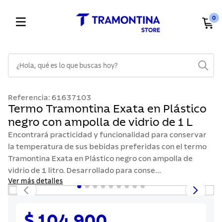
0
¿Hola, qué es lo que buscas hoy?
TÉRMINOS MÁS BUSCADOS
Referencia
:
61637103
1
.
cuchillos
Termo Tramontina Exata en Plástico
negro con ampolla de vidrio de 1 L
2
.
cubiertos
Encontrará practicidad y funcionalidad para conservar
3
.
sarten
la temperatura de sus bebidas preferidas con el termo
4
.
lavaplatos
Tramontina Exata en Plástico negro con ampolla de
vidrio de 1 litro. Desarrollado para conse...
5
.
ollas
Ver más detalles
6
.
acero inoxidable
7
.
sartenes
$ 104.900