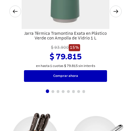
Jarra Térmica Tramontina Exata en Plástico
Verde con Ampolla de Vidrio 1 L
$ 93.900
15%
$ 79.815
en hasta
1
cuotas
$
79
.
815
sin interés
Comprar ahora