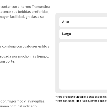
de contar con el termo Tramontina
lmacenar sus bebidas preferidas,
ayor facilidad, gracias a su
Alto
Largo
ta combina con cualquier estilo y
 adecuada por mucho más tiempo.
ransporte.
*Para producto unitario, estas especific
*Para conjunto, kit o juego, estas especi
r, frigorífico y lavavajillas;
lumen nominal indicado.