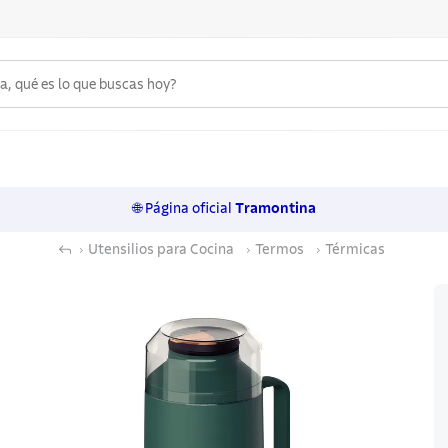
 qué es lo que buscas hoy?
6
.
acero inoxidable
7
.
sartenes
🌐 Página oficial
Tramontina
8
.
cuchillo
Utensilios para Cocina
Termos
Térmicas
9
.
juego cuchillos
10
.
olla