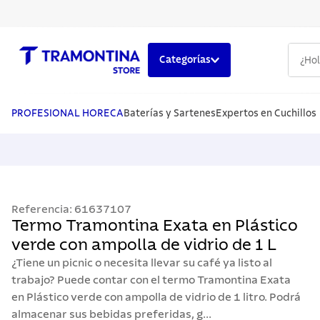
¿Hola,
Categorías
TÉRMINOS MÁS BUSCADOS
1
.
cuchillos
PROFESIONAL HORECA
Baterías y Sartenes
Expertos en Cuchillos
2
.
cubiertos
3
.
sarten
4
.
ollas
Referencia
:
61637107
5
.
lavaplatos
Termo Tramontina Exata en Plástico
verde con ampolla de vidrio de 1 L
¿Tiene un picnic o necesita llevar su café ya listo al
trabajo? Puede contar con el termo Tramontina Exata
en Plástico verde con ampolla de vidrio de 1 litro. Podrá
almacenar sus bebidas preferidas, g...