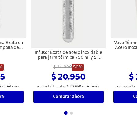
na Exata en
Vaso Térmi
mpolla de
Acero Inox
Infusor Exata de acero inoxidable
para jarra térmica 750 ml y 1 l
Tramontina
%
$ 41.900
50%
15
$ 20.950
$
5
sin interés
en hasta
1
cuotas
$
20
.
950
sin interés
en hasta
1
c
ra
Comprar ahora
C