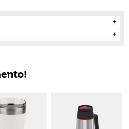
mento!