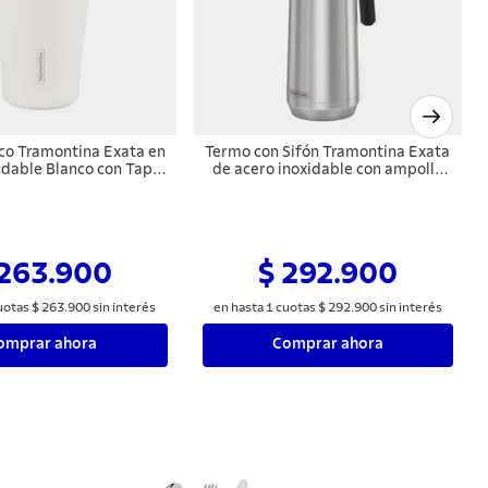
co Tramontina Exata en
Termo con Sifón Tramontina Exata
idable Blanco con Tapa
de acero inoxidable con ampolla
550 ml
de acero 750 ml
 263.900
$ 292.900
uotas
$
263
.
900
sin interés
en hasta
1
cuotas
$
292
.
900
sin interés
omprar ahora
Comprar ahora