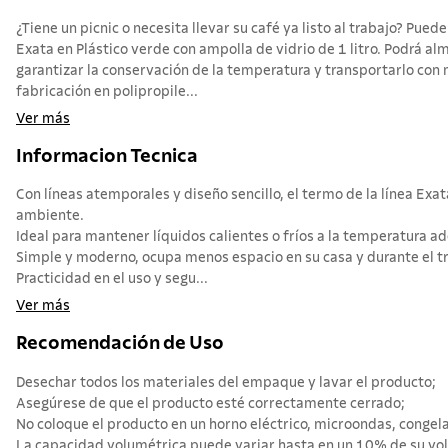
¿Tiene un picnic o necesita llevar su café ya listo al trabajo? Pue
Exata en Plástico verde con ampolla de vidrio de 1 litro. Podrá a
garantizar la conservación de la temperatura y transportarlo con m
fabricación en polipropile...
Ver más
Informacion Tecnica
Con líneas atemporales y diseño sencillo, el termo de la línea Exa
ambiente.
Ideal para mantener líquidos calientes o fríos a la temperatura
Simple y moderno, ocupa menos espacio en su casa y durante el t
Practicidad en el uso y segu...
Ver más
Recomendación de Uso
Desechar todos los materiales del empaque y lavar el producto;
Asegúrese de que el producto esté correctamente cerrado;
No coloque el producto en un horno eléctrico, microondas, congelado
La capacidad volumétrica puede variar hasta en un 10% de su vo