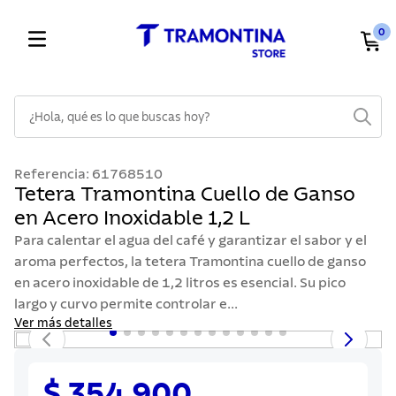
0
¿Hola, qué es lo que buscas hoy?
TÉRMINOS MÁS BUSCADOS
Referencia
:
61768510
1
.
cuchillos
Tetera Tramontina Cuello de Ganso
en Acero Inoxidable 1,2 L
2
.
cubiertos
Para calentar el agua del café y garantizar el sabor y el
3
.
sarten
aroma perfectos, la tetera Tramontina cuello de ganso
4
.
ollas
en acero inoxidable de 1,2 litros es esencial. Su pico
largo y curvo permite controlar e...
5
.
lavaplatos
Ver más detalles
6
.
acero inoxidable
7
.
sartenes
$ 354.900