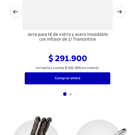
Jarra para té de vidrio y acero inoxidable
con infusor de 1l Tramontina
$ 291.900
en hasta
1
cuotas
$
291
.
900
sin interés
Comprar ahora