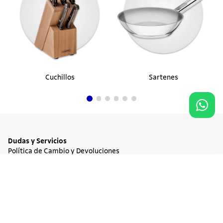
Cuchillos
Sartenes
Dudas y Servicios
Política de Cambio y Devoluciones
Términos y condiciones de las Promociones
Promociones Vigentes
NO DISPONIBLE
$ 354.900
Tratamiento de Datos Personales
Institucional
Acerca de Tramontina
Responsabilidad Ambiental
Consejos Tramontina