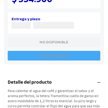
8
.
cuchillo
9
.
juego cuchillos
10
.
olla
Entrega y plazo
NO DISPONIBLE
NO DISPONIBLE
Detalle del producto
Para calentar el agua del café y garantizar el sabor y el
aroma perfectos, la tetera Tramontina cuello de ganso en
acero inoxidable de 1,2 litros es esencial. Su pico largo y
curvo permite controlar el flujo del agua para que sea más