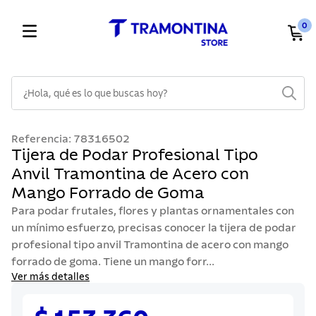
0
¿Hola, qué es lo que buscas hoy?
TÉRMINOS MÁS BUSCADOS
Referencia
:
78316502
1
.
cuchillos
Tijera de Podar Profesional Tipo
Anvil Tramontina de Acero con
2
.
cubiertos
Mango Forrado de Goma
3
.
sarten
Para podar frutales, flores y plantas ornamentales con
4
.
lavaplatos
un mínimo esfuerzo, precisas conocer la tijera de podar
profesional tipo anvil Tramontina de acero con mango
5
.
ollas
forrado de goma. Tiene un mango forr...
6
.
acero inoxidable
Ver más detalles
7
.
sartenes