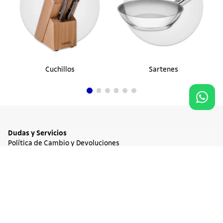
Cuchillos
Sartenes
Dudas y Servicios
Política de Cambio y Devoluciones
Términos y condiciones de las Promociones
Promociones Vigentes
Agregar al carrito
$ 153.360
Tratamiento de Datos Personales
Institucional
Acerca de Tramontina
Responsabilidad Ambiental
Consejos Tramontina
Canal de Denuncia