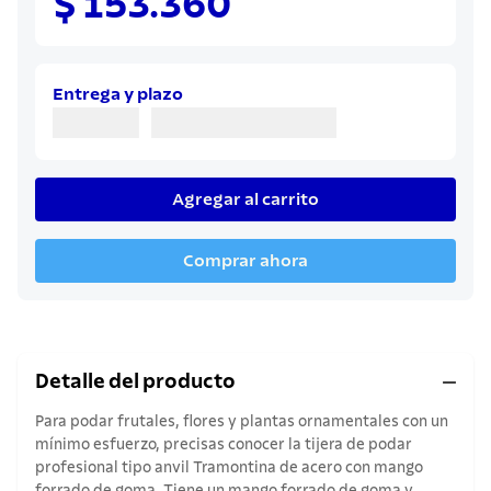
$ 153.360
8
.
juego cuchillos
9
.
cuchillo
10
.
olla
Entrega y plazo
Agregar al carrito
Comprar ahora
Detalle del producto
Para podar frutales, flores y plantas ornamentales con un
mínimo esfuerzo, precisas conocer la tijera de podar
profesional tipo anvil Tramontina de acero con mango