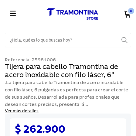
0
¿Hola, qué es lo que buscas hoy?
TÉRMINOS MÁS BUSCADOS
Referencia
:
25981006
1
.
cuchillos
Tijera para cabello Tramontina de
acero inoxidable con filo láser, 6"
2
.
cubiertos
.La tijera para cabello Tramontina de acero inoxidable
3
.
sarten
con filo láser, 6 pulgadas es perfecta para crear el corte
4
.
ollas
de sus sueños. Desarrollada para profesionales que
desean cortes precisos, presenta lá...
5
.
lavaplatos
Ver más detalles
6
.
acero inoxidable
$ 262.900
7
.
sartenes