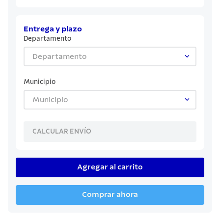
8
.
cuchillo
9
.
juego cuchillos
Entrega y plazo
10
.
olla
Departamento
Departamento
Municipio
Municipio
CALCULAR ENVÍO
Agregar al carrito
Comprar ahora