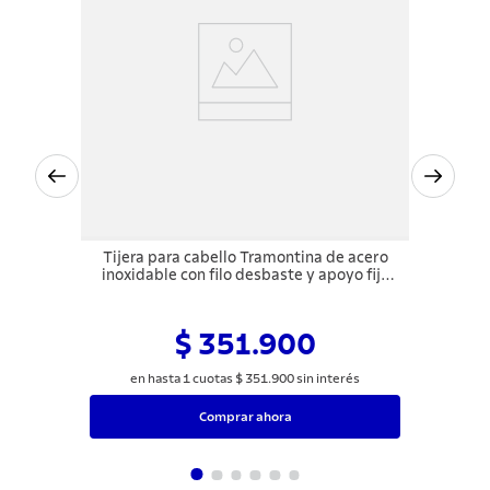
Tijera para cabello Tramontina de acero
inoxidable con filo desbaste y apoyo fijo
para el dedo, 6"
$ 351.900
en hasta
1
cuotas
$
351
.
900
sin interés
Comprar ahora