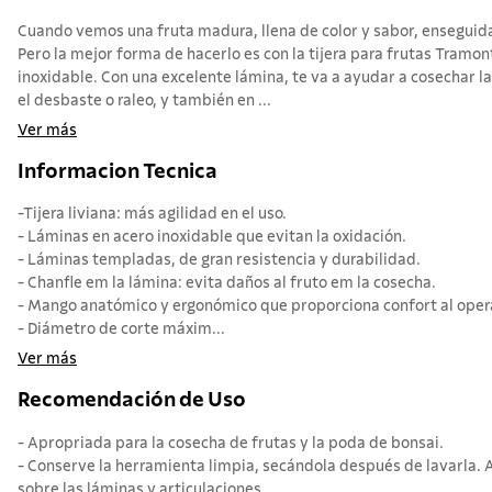
Cuando vemos una fruta madura, llena de color y sabor, ensegui
Pero la mejor forma de hacerlo es con la tijera para frutas Tramo
inoxidable. Con una excelente lámina, te va a ayudar a cosechar la
el desbaste o raleo, y también en ...
Ver más
Informacion Tecnica
-Tijera liviana: más agilidad en el uso.
- Láminas en acero inoxidable que evitan la oxidación.
- Láminas templadas, de gran resistencia y durabilidad.
- Chanfle em la lámina: evita daños al fruto em la cosecha.
- Mango anatómico y ergonómico que proporciona confort al oper
- Diámetro de corte máxim...
Ver más
Recomendación de Uso
- Apropriada para la cosecha de frutas y la poda de bonsai.
- Conserve la herramienta limpia, secándola después de lavarla. A
sobre las láminas y articulaciones.