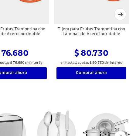
a Frutas Tramontina con
Tijera para Frutas Tramontina con
de Acero Inoxidable
Láminas de Acero Inoxidable
 76.680
$ 80.730
uotas
$
76
.
680
sin interés
en hasta
1
cuotas
$
80
.
730
sin interés
omprar ahora
Comprar ahora