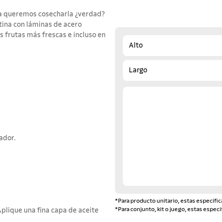
da queremos cosecharla ¿verdad?
ntina con láminas de acero
s frutas más frescas e incluso en
Alto
Largo
ador.
*Para producto unitario, estas especific
*Para conjunto, kit o juego, estas especi
plique una fina capa de aceite