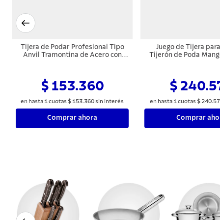
Tijera de Podar Profesional Tipo
Juego de Tijera par
Anvil Tramontina de Acero con
Tijerón de Poda Mang
Mango Forrado de Goma
Tramontina 2 P
$ 153.360
$ 240.5
en hasta
1
cuotas
$
153
.
360
sin interés
en hasta
1
cuotas
$
240
.
57
Comprar ahora
Comprar aho