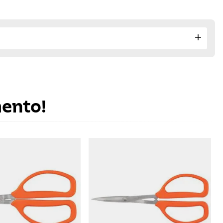
mento!