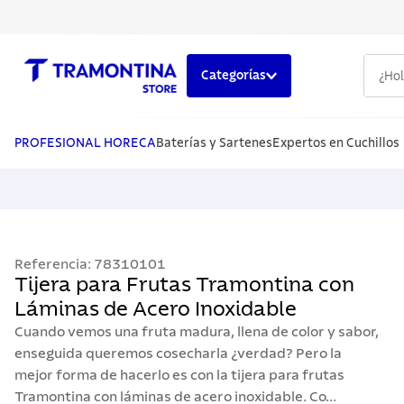
¿Hola,
Categorías
TÉRMINOS MÁS BUSCADOS
1
.
cuchillos
PROFESIONAL HORECA
Baterías y Sartenes
Expertos en Cuchillos
2
.
cubiertos
3
.
sarten
4
.
lavaplatos
Referencia
:
78310101
5
.
ollas
Tijera para Frutas Tramontina con
Láminas de Acero Inoxidable
Cuando vemos una fruta madura, llena de color y sabor,
enseguida queremos cosecharla ¿verdad? Pero la
mejor forma de hacerlo es con la tijera para frutas
Tramontina con láminas de acero inoxidable. Co...