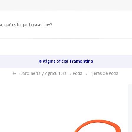
 qué es lo que buscas hoy?
6
.
acero inoxidable
7
.
sartenes
🌐 Página oficial
Tramontina
8
.
juego cuchillos
Jardinería y Agricultura
Poda
Tijeras de Poda
9
.
cuchillo
10
.
olla