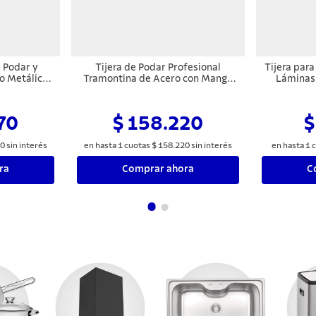
a Podar y
Tijera de Podar Profesional
Tijera par
o Metálico
Tramontina de Acero con Mango
Láminas 
iezas
Forrado de Goma
70
$ 158.220
$
0
sin interés
en hasta
1
cuotas
$
158
.
220
sin interés
en hasta
1
c
ra
Comprar ahora
C