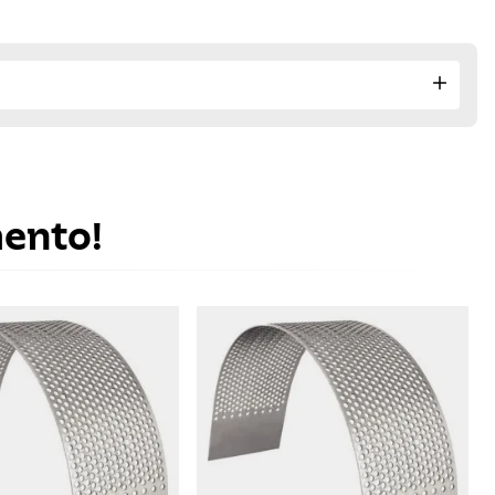
mento!