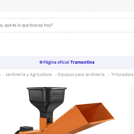
 qué es lo que buscas hoy?
6
.
acero inoxidable
7
.
sartenes
🌐 Página oficial
Tramontina
8
.
juego cuchillos
Jardinería y Agricultura
Equipos para Jardinería
Trituradore
9
.
cuchillo
10
.
olla