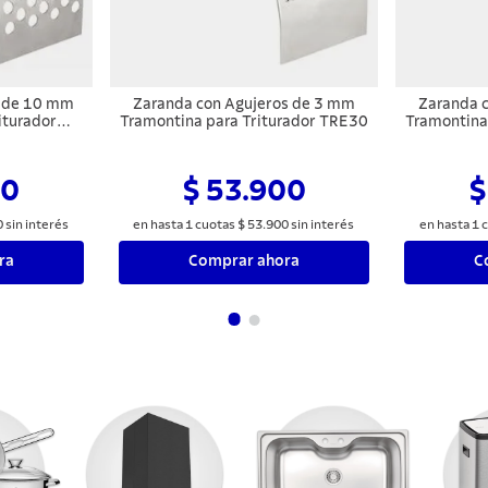
s de 10 mm
Zaranda con Agujeros de 3 mm
Zaranda 
iturador
Tramontina para Triturador TRE30
Tramontina
 TRE40
00
$ 53.900
$
0
sin interés
en hasta
1
cuotas
$
53
.
900
sin interés
en hasta
1
c
ra
Comprar ahora
C