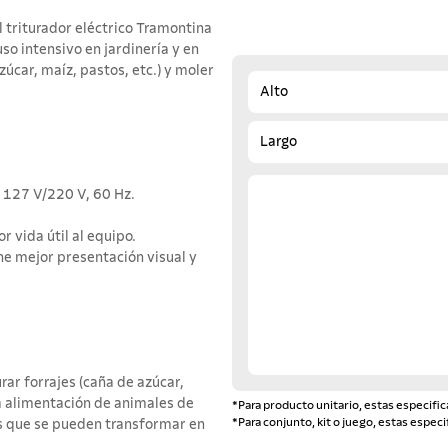
l triturador eléctrico Tramontina
uso intensivo en jardinería y en
azúcar, maíz, pastos, etc.) y moler
Alto
Largo
n 127 V/220 V, 60 Hz.
 vida útil al equipo.
ene mejor presentación visual y
r forrajes (caña de azúcar,
la alimentación de animales de
*Para producto unitario, estas especific
*Para conjunto, kit o juego, estas especi
es que se pueden transformar en