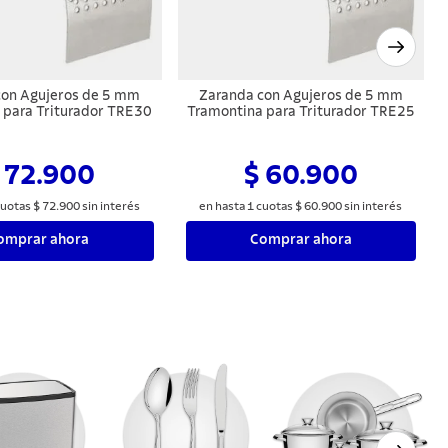
con Agujeros de 5 mm
Zaranda con Agujeros de 5 mm
 para Triturador TRE30
Tramontina para Triturador TRE25
 72.900
$ 60.900
uotas
$
72
.
900
sin interés
en hasta
1
cuotas
$
60
.
900
sin interés
omprar ahora
Comprar ahora