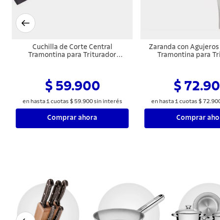
Cuchilla de Corte Central
Zaranda con Agujero
Tramontina para Triturador
Tramontina para Tr
Orgánico TRO25
TRE40MA, TR40 y
$ 59.900
$ 72.9
en hasta
1
cuotas
$
59
.
900
sin interés
en hasta
1
cuotas
$
72
.
90
Comprar ahora
Comprar aho