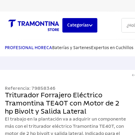
¿Hola,
Categorías
TÉRMINOS MÁS BUSCADOS
1
.
cuchillos
PROFESIONAL HORECA
Baterías y Sartenes
Expertos en Cuchillos
2
.
cubiertos
3
.
sarten
4
.
lavaplatos
Referencia
:
79858346
5
.
ollas
Triturador Forrajero Eléctrico
Tramontina TE40T con Motor de 2
hp Bivolt y Salida Lateral
El trabajo en la plantación va a adquirir un componente
más con el triturador eléctrico Tramontina TE40T, con
motor de 2 hp bivolt y salida lateral. Indicado para el