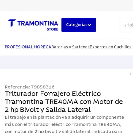
¿Hola,
Categorías
TÉRMINOS MÁS BUSCADOS
1
.
cuchillos
PROFESIONAL HORECA
Baterías y Sartenes
Expertos en Cuchillos
2
.
cubiertos
3
.
sarten
4
.
lavaplatos
Referencia
:
79858316
5
.
ollas
Triturador Forrajero Eléctrico
Tramontina TRE40MA con Motor de
2 hp Bivolt y Salida Lateral
El trabajo en la plantación va a adquirir un componente
más con el triturador eléctrico Tramontina TRE40MA,
con motor de 2 hp bivolt y salida lateral. Indicado para