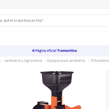
 qué es lo que buscas hoy?
6
.
acero inoxidable
7
.
sartenes
🌐 Página oficial
Tramontina
8
.
juego cuchillos
Jardinería y Agricultura
Equipos para Jardinería
Trituradore
9
.
cuchillo
10
.
olla