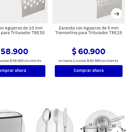
on Agujeros de 10 mm
Zaranda con Agujeros de 5 mm
 para Triturador TRE30
Tramontina para Triturador TRE25
 58.900
$ 60.900
uotas
$
58
.
900
sin interés
en hasta
1
cuotas
$
60
.
900
sin interés
omprar ahora
Comprar ahora