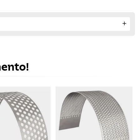
mento!