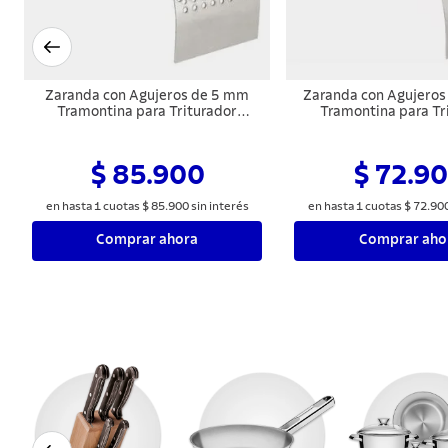
Zaranda con Agujeros de 5 mm
Zaranda con Agujero
Tramontina para Triturador
Tramontina para Tr
TRE40MA, TR40 y TRE40
TRE40MA, TR40 y
$ 85.900
$ 72.9
en hasta
1
cuotas
$
85
.
900
sin interés
en hasta
1
cuotas
$
72
.
90
Comprar ahora
Comprar aho