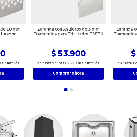
s de 10 mm
Zaranda con Agujeros de 3 mm
Zaranda c
iturador
Tramontina para Triturador TRE30
Tramontina
 TRE40
00
$ 53.900
$
0
sin interés
en hasta
1
cuotas
$
53
.
900
sin interés
en hasta
1
c
ra
Comprar ahora
C