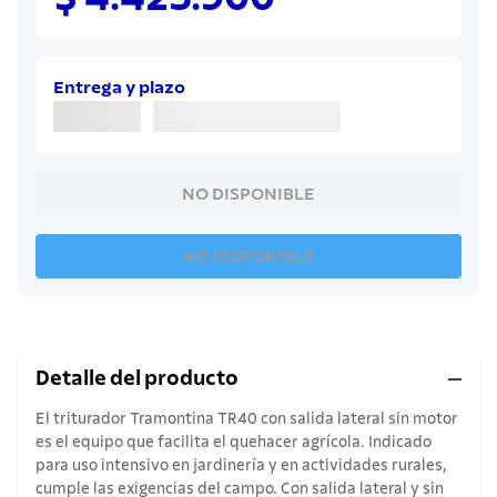
8
.
cuchillo
9
.
juego cuchillos
10
.
olla
Entrega y plazo
NO DISPONIBLE
NO DISPONIBLE
Detalle del producto
El triturador Tramontina TR40 con salida lateral sin motor
es el equipo que facilita el quehacer agrícola. Indicado
para uso intensivo en jardinería y en actividades rurales,
cumple las exigencias del campo. Con salida lateral y sin