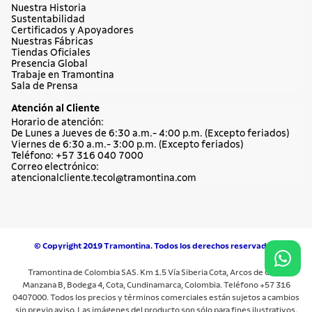
Nuestra Historia
Sustentabilidad
Certificados y Apoyadores
Nuestras Fábricas
Tiendas Oficiales
Presencia Global
Trabaje en Tramontina
Sala de Prensa
Atención al Cliente
Horario de atención:
De Lunes a Jueves de 6:30 a.m.- 4:00 p.m. (Excepto feriados)
Viernes de 6:30 a.m.- 3:00 p.m. (Excepto feriados)
Teléfono: +57 316 040 7000
Correo electrónico:
atencionalcliente.tecol@tramontina.com
© Copyright 2019 Tramontina. Todos los derechos reservados.
Tramontina de Colombia SAS. Km 1.5 Vía Siberia Cota, Arcos de Cota,
Manzana B, Bodega 4, Cota, Cundinamarca, Colombia. Teléfono +57 316
0407000. Todos los precios y términos comerciales están sujetos a cambios
sin previo aviso. Las imágenes del producto son sólo para fines ilustrativos.