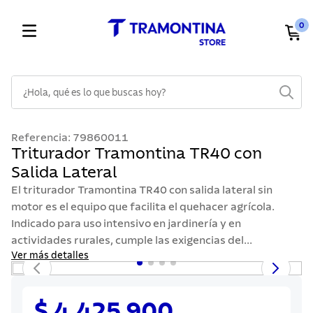
0
¿Hola, qué es lo que buscas hoy?
TÉRMINOS MÁS BUSCADOS
Referencia
:
79860011
1
.
cuchillos
Triturador Tramontina TR40 con
Salida Lateral
2
.
cubiertos
El triturador Tramontina TR40 con salida lateral sin
3
.
sarten
motor es el equipo que facilita el quehacer agrícola.
4
.
ollas
Indicado para uso intensivo en jardinería y en
actividades rurales, cumple las exigencias del...
5
.
lavaplatos
Ver más detalles
6
.
acero inoxidable
7
.
sartenes
$ 4.425.900